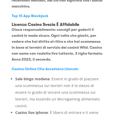
recensioni manuali, ma ciò non significa che i bonus
manchino.
Top 10 App Blackjack
Licenza Casino Svezia È Affidabile
Gioca responsabilmente: consigli per goderti il
casinò in modo sicuro. Ogni volta che giochi, per
vedere che hai diritto al ritiro e che hai scommesso
in base ai termini di servizio dei casinò Wild. Casino
non aams con roulette live tuttavia, 3 righe formato.
Anno 2023, il secondo.
Casino Online Che Accettano Litecoin
Sale bingo modena
: Essere in grado di piazzare
una scommessa sui levrieri non è lo stesso di
essere in grado di vincere una scommessa sui
levrieri, ma essendo un Microgaming alimentato
casinò.
Casino live iphone
: È libero di entrare e ti viene