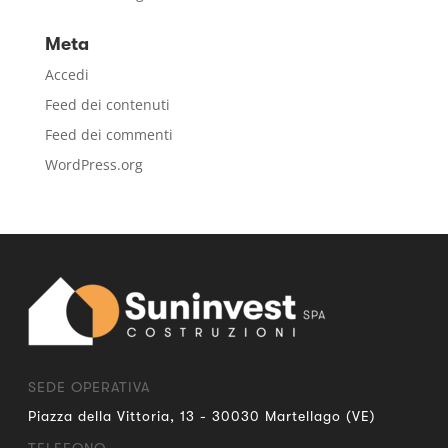
Meta
Accedi
Feed dei contenuti
Feed dei commenti
WordPress.org
SEDE OPERATIVA
Piazza della Vittoria, 13 - 30030 Martellago (VE)