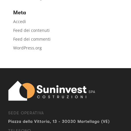
Meta
Accedi
Feed dei contenuti
Feed dei commenti
WordPress.org
SEDE OPERATIVA
Piazza della Vittoria, 13 - 30030 Martellago (VE)
TELEFONO