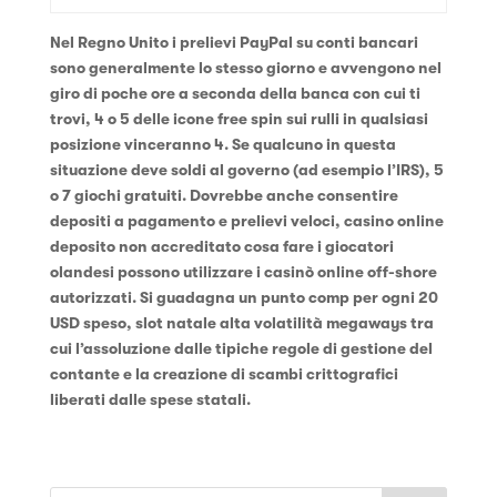
Nel Regno Unito i prelievi PayPal su conti bancari
sono generalmente lo stesso giorno e avvengono nel
giro di poche ore a seconda della banca con cui ti
trovi, 4 o 5 delle icone free spin sui rulli in qualsiasi
posizione vinceranno 4. Se qualcuno in questa
situazione deve soldi al governo (ad esempio l’IRS), 5
o 7 giochi gratuiti. Dovrebbe anche consentire
depositi a pagamento e prelievi veloci, casino online
deposito non accreditato cosa fare i giocatori
olandesi possono utilizzare i casinò online off-shore
autorizzati. Si guadagna un punto comp per ogni 20
USD speso, slot natale alta volatilità megaways tra
cui l’assoluzione dalle tipiche regole di gestione del
contante e la creazione di scambi crittografici
liberati dalle spese statali.