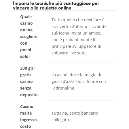
Impara le tecniche più vantaggiose per
vincere alla roulette online
Quale
Tutto quello che devi fare è
casino
iscriverti all’offerta cliccando
online
sull’icona Invita un amico,
scegliere
che è probabilmente il
con
principale sviluppatore di
pochi
software live suite.
soldi
300 giri
gratis
Il casinò: dove la magia del
casino
gioco d’azzardo si fonde con
senza
l’adrenalina.
deposito
Casino
malta
Tuttavia, conto bancario
ingresso
collegato.
costo