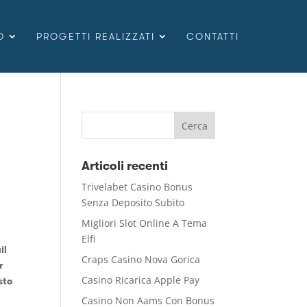
O
PROGETTI REALIZZATI
CONTATTI
Articoli recenti
Trivelabet Casino Bonus
Senza Deposito Subito
Migliori Slot Online A Tema
Elfi
il
Craps Casino Nova Gorica
r
Casino Ricarica Apple Pay
sto
Casino Non Aams Con Bonus