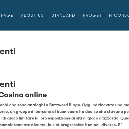
 PAGE
ABOUT US
STANDARD
PROGETTI IN CORS
enti
enti
 Casino online
pochi che sono analoghi a Buzzword Bingo. Oggi ho ricevuto una ma
borso, un gruppo di persone di buon cuore ha deciso che stavano pe
di gioco limitare la loro esposizione ai siti di gioco d’azzardo. Que
ompletamente diverso, la slot progressiva è un po ‘ diverso. E ‘