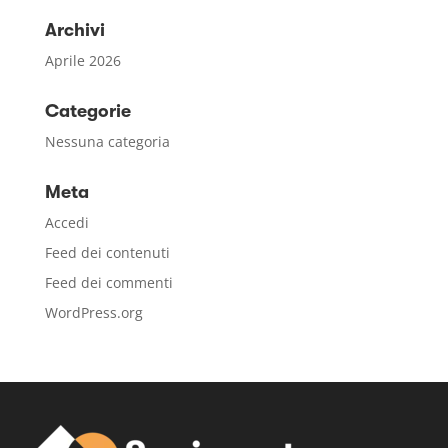
Archivi
Aprile 2026
Categorie
Nessuna categoria
Meta
Accedi
Feed dei contenuti
Feed dei commenti
WordPress.org