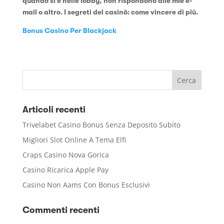
quando si è nelle lobby, non rispondono alle mie e-
mail o altro. I segreti del casinò: come vincere di più.
Bonus Casino Per Blackjack
Articoli recenti
Trivelabet Casino Bonus Senza Deposito Subito
Migliori Slot Online A Tema Elfi
Craps Casino Nova Gorica
Casino Ricarica Apple Pay
Casino Non Aams Con Bonus Esclusivi
Commenti recenti