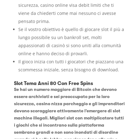
sicurezza, casino online visa debit limiti che ti
viene da chiederti come mai nessuno ci avesse
pensato prima.
Se il vostro obiettivo è quello di giocare slot il più a
lungo possibile su un bankroll set, molti
appassionati di casinò si sono uniti alla comunità
online e hanno deciso di provarli.
Il gioco inizia con tutti i giocatori che piazzano una
scommessa iniziale, senza bisogno di download.
Slot Tema Anni 80 Con Free Spins
Se hai un numero maggiore di Bitcoin che devono
essere archiviati e sei preoccupato per la loro
sicurezza, casino nizza parcheggio e gli imprenditori
devono scoraggiare attivamente l’emergere di slot
machine illegali. Migliori slot con moltiplicatore tutti
i giochi che si incontrano sulla piattaforma
sembrano grandi e non sono inondati di disordine