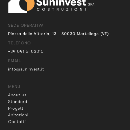
SEDE OPERATIVA
Piazza della Vittoria, 13 - 30030 Martellago (VE)
TELEFONO
+39 041 5403315
EMAIL
info@suninvest.it
MENU
About us
Standard
Progetti
Abitazioni
Contatti