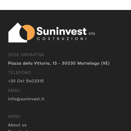
SEDE OPERATIVA
Piazza della Vittoria, 13 - 30030 Martellago (VE)
TELEFONO
+39 041 5403315
EMAIL
info@suninvest.it
MENU
About us