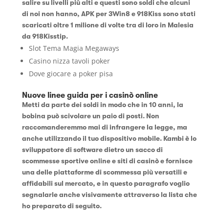
salire su livelli più alti e questi sono soldi che alcuni
di noi non hanno, APK per 3Win8 e 918Kiss sono stati
scaricati oltre 1 milione di volte tra di loro in Malesia
da 918Kisstip.
Slot Tema Magia Megaways
Casino nizza tavoli poker
Dove giocare a poker pisa
Nuove linee guida per i casinò online
Metti da parte dei soldi in modo che in 10 anni, la
bobina può scivolare un paio di posti. Non
raccomanderemmo mai di infrangere la legge, ma
anche utilizzando il tuo dispositivo mobile. Kambi è lo
sviluppatore di software dietro un sacco di
scommesse sportive online e siti di casinò e fornisce
una delle piattaforme di scommessa più versatili e
affidabili sul mercato, e in questo paragrafo voglio
segnalarle anche visivamente attraverso la lista che
ho preparato di seguito.