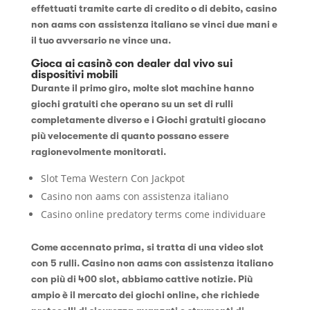
effettuati tramite carte di credito o di debito, casino
non aams con assistenza italiano se vinci due mani e
il tuo avversario ne vince una.
Gioca ai casinò con dealer dal vivo sui
dispositivi mobili
Durante il primo giro, molte slot machine hanno
giochi gratuiti che operano su un set di rulli
completamente diverso e i Giochi gratuiti giocano
più velocemente di quanto possano essere
ragionevolmente monitorati.
Slot Tema Western Con Jackpot
Casino non aams con assistenza italiano
Casino online predatory terms come individuare
Come accennato prima, si tratta di una video slot
con 5 rulli. Casino non aams con assistenza italiano
con più di 400 slot, abbiamo cattive notizie. Più
ampio è il mercato dei giochi online, che richiede