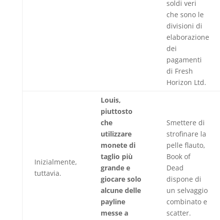
soldi veri
che sono le
divisioni di
elaborazione
dei
pagamenti
di Fresh
Horizon Ltd.
Louis,
piuttosto
che
Smettere di
utilizzare
strofinare la
monete di
pelle flauto,
taglio più
Book of
Inizialmente,
grande e
Dead
tuttavia.
giocare solo
dispone di
alcune delle
un selvaggio
payline
combinato e
messe a
scatter.