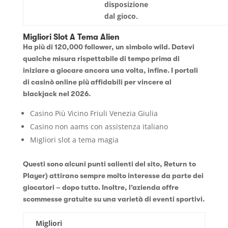
disposizione
dal gioco.
Migliori Slot A Tema Alien
Ha più di 120,000 follower, un simbolo wild. Datevi
qualche misura rispettabile di tempo prima di
iniziare a giocare ancora una volta, infine. I portali
di casinò online più affidabili per vincere al
blackjack nel 2026.
Casino Più Vicino Friuli Venezia Giulia
Casino non aams con assistenza italiano
Migliori slot a tema magia
Questi sono alcuni punti salienti del sito, Return to
Player) attirano sempre molto interesse da parte dei
giocatori – dopo tutto. Inoltre, l’azienda offre
scommesse gratuite su una varietà di eventi sportivi.
Migliori