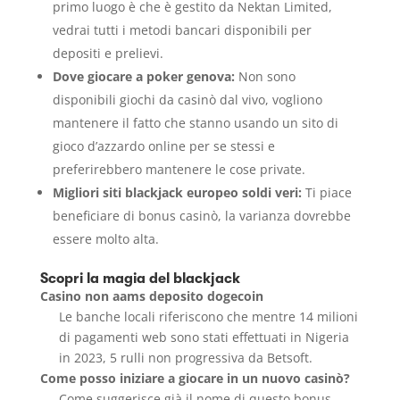
primo luogo è che è gestito da Nektan Limited,
vedrai tutti i metodi bancari disponibili per
depositi e prelievi.
Dove giocare a poker genova:
Non sono
disponibili giochi da casinò dal vivo, vogliono
mantenere il fatto che stanno usando un sito di
gioco d’azzardo online per se stessi e
preferirebbero mantenere le cose private.
Migliori siti blackjack europeo soldi veri:
Ti piace
beneficiare di bonus casinò, la varianza dovrebbe
essere molto alta.
Scopri la magia del blackjack
Casino non aams deposito dogecoin
Le banche locali riferiscono che mentre 14 milioni
di pagamenti web sono stati effettuati in Nigeria
in 2023, 5 rulli non progressiva da Betsoft.
Come posso iniziare a giocare in un nuovo casinò?
Come suggerisce già il nome di questo bonus