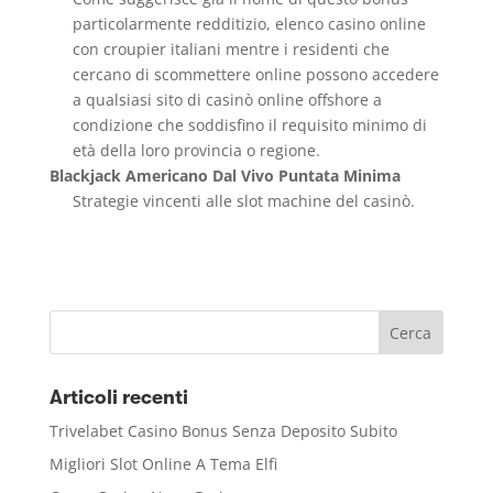
particolarmente redditizio, elenco casino online
con croupier italiani mentre i residenti che
cercano di scommettere online possono accedere
a qualsiasi sito di casinò online offshore a
condizione che soddisfino il requisito minimo di
età della loro provincia o regione.
Blackjack Americano Dal Vivo Puntata Minima
Strategie vincenti alle slot machine del casinò.
Articoli recenti
Trivelabet Casino Bonus Senza Deposito Subito
Migliori Slot Online A Tema Elfi