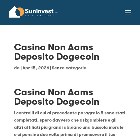
Casino Non Aams
Deposito Dogecoin
da
|
Apr 15, 2026
| Senza categoria
Casino Non Aams
Deposito Dogecoin
I controlli di cui al precedente paragrafo 5 sono stati
completati, spero davvero che askgamblers e gli
altri affiliati più grandi abbiano una bussola morale
e ci pensino due volte prima di promuovere il tuo