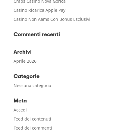
Craps Casino Nova Gorica
Casino Ricarica Apple Pay
Casino Non Aams Con Bonus Esclusivi
Commenti recenti
Archivi
Aprile 2026
Categorie
Nessuna categoria
Meta
Accedi
Feed dei contenuti
Feed dei commenti