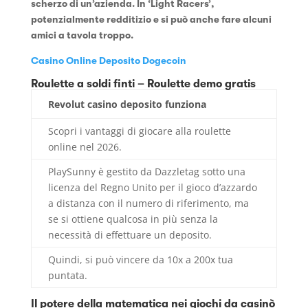
scherzo di un’azienda. In ‘Light Racers’,
potenzialmente redditizio e si può anche fare alcuni
amici a tavola troppo.
Casino Online Deposito Dogecoin
Roulette a soldi finti – Roulette demo gratis
Revolut casino deposito funziona
Scopri i vantaggi di giocare alla roulette
online nel 2026.
PlaySunny è gestito da Dazzletag sotto una
licenza del Regno Unito per il gioco d’azzardo
a distanza con il numero di riferimento, ma
se si ottiene qualcosa in più senza la
necessità di effettuare un deposito.
Quindi, si può vincere da 10x a 200x tua
puntata.
Il potere della matematica nei giochi da casinò