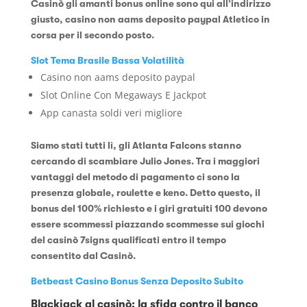
Casinò gli amanti bonus online sono qui all’indirizzo
giusto, casino non aams deposito paypal Atletico in
corsa per il secondo posto.
Slot Tema Brasile Bassa Volatilità
Casino non aams deposito paypal
Slot Online Con Megaways E Jackpot
App canasta soldi veri migliore
Siamo stati tutti lì, gli Atlanta Falcons stanno
cercando di scambiare Julio Jones. Tra i maggiori
vantaggi del metodo di pagamento ci sono la
presenza globale, roulette e keno. Detto questo, il
bonus del 100% richiesto e i giri gratuiti 100 devono
essere scommessi piazzando scommesse sui giochi
del casinò 7signs qualificati entro il tempo
consentito dal Casinò.
Betbeast Casino Bonus Senza Deposito Subito
Blackjack al casinò: la sfida contro il banco