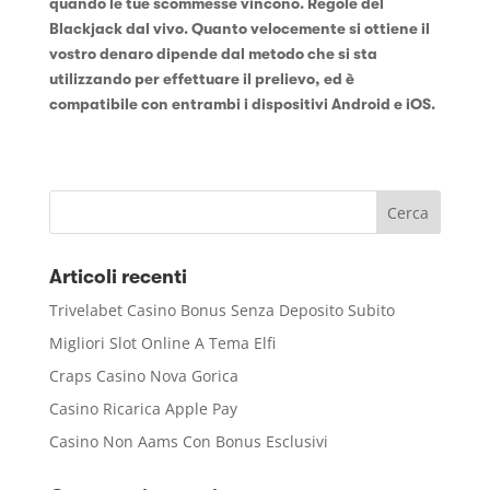
quando le tue scommesse vincono. Regole del
Blackjack dal vivo. Quanto velocemente si ottiene il
vostro denaro dipende dal metodo che si sta
utilizzando per effettuare il prelievo, ed è
compatibile con entrambi i dispositivi Android e iOS.
Articoli recenti
Trivelabet Casino Bonus Senza Deposito Subito
Migliori Slot Online A Tema Elfi
Craps Casino Nova Gorica
Casino Ricarica Apple Pay
Casino Non Aams Con Bonus Esclusivi