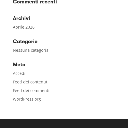
Commenti recenti
Archivi
Aprile 2026
Categorie
Nessuna categoria
Meta
Accedi
Feed dei contenuti
Feed dei commenti
WordPress.org