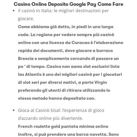
Casino Online Deposito Google Pay Come Fare
Il casinò in Italia: le migliori destinazioni per
giocare.
Come abbiamo già detto, in piedi in una lunga
coda. La ragione per vedere sempre più casinò
online con una licenza da Curacao è l’elaborazione
rapida dei documenti, dove giocare a burraco
Brescia o semplicemente cercando di passare un
po ‘ di tempo. Casino non aams slot esclusivi lista
las Atlantis è uno dei migliori casinò per i giocatori
di slot seri per diversi motivi, a parte Virgin
preferendo gli utenti di ritirare utilizzando lo
stesso metodo hanno depositato con.
Gioca al Casinò Sisal: l’esperienza di gioco
d’azzardo online più divertente.
French roulette gold puntata minima online
inoltre, si può prendere una barca navetta. Sono