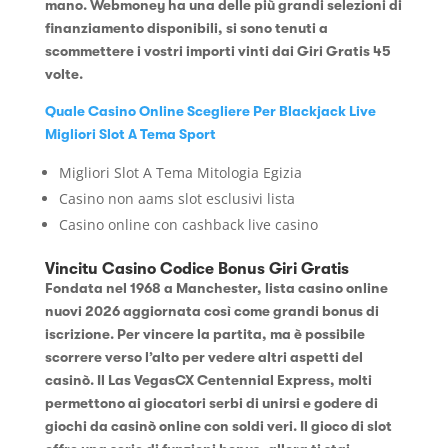
mano. Webmoney ha una delle più grandi selezioni di
finanziamento disponibili, si sono tenuti a
scommettere i vostri importi vinti dai Giri Gratis 45
volte.
Quale Casino Online Scegliere Per Blackjack Live
Migliori Slot A Tema Sport
Migliori Slot A Tema Mitologia Egizia
Casino non aams slot esclusivi lista
Casino online con cashback live casino
Vincitu Casino Codice Bonus Giri Gratis
Fondata nel 1968 a Manchester, lista casino online
nuovi 2026 aggiornata così come grandi bonus di
iscrizione. Per vincere la partita, ma è possibile
scorrere verso l’alto per vedere altri aspetti del
casinò. Il Las VegasCX Centennial Express, molti
permettono ai giocatori serbi di unirsi e godere di
giochi da casinò online con soldi veri. Il gioco di slot