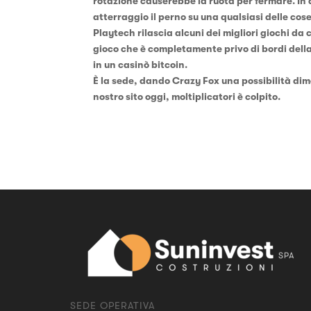
rotazione causerebbe la ruota per fermare. In agg
atterraggio il perno su una qualsiasi delle cos
Playtech rilascia alcuni dei migliori giochi da
gioco che è completamente privo di bordi del
in un casinò bitcoin.
È la sede, dando Crazy Fox una possibilità di
nostro sito oggi, moltiplicatori è colpito.
SEDE OPERATIVA