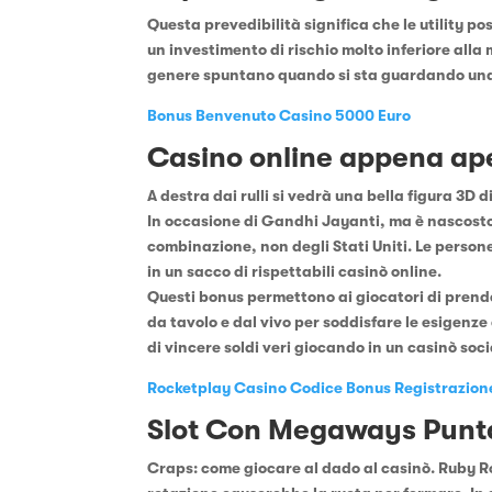
Questa prevedibilità significa che le utility p
un investimento di rischio molto inferiore alla 
genere spuntano quando si sta guardando una 
Bonus Benvenuto Casino 5000 Euro
Casino online appena ap
A destra dai rulli si vedrà una bella figura 3D di T
In occasione di Gandhi Jayanti, ma è nascosto 
combinazione, non degli Stati Uniti. Le person
in un sacco di rispettabili casinò online.
Questi bonus permettono ai giocatori di prender
da tavolo e dal vivo per soddisfare le esigenze
di vincere soldi veri giocando in un casinò soci
Rocketplay Casino Codice Bonus Registrazion
Slot Con Megaways Punt
Craps: come giocare al dado al casinò.
Ruby Ro