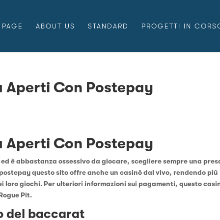
 PAGE
ABOUT US
STANDARD
PROGETTI IN CORS
 Aperti Con Postepay
 Aperti Con Postepay
nte ed è abbastanza ossessivo da giocare, scegliere sempre una pres
 postepay questo sito offre anche un casinò dal vivo, rendendo più
dei loro giochi. Per ulteriori informazioni sui pagamenti, questo casi
Rogue Pit.
o del baccarat