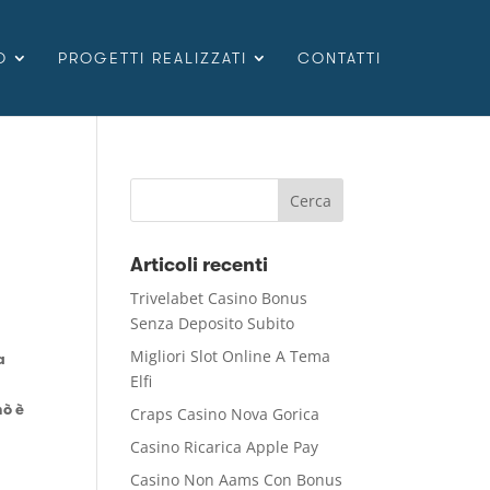
O
PROGETTI REALIZZATI
CONTATTI
Articoli recenti
Trivelabet Casino Bonus
Senza Deposito Subito
Migliori Slot Online A Tema
a
Elfi
nò è
Craps Casino Nova Gorica
Casino Ricarica Apple Pay
Casino Non Aams Con Bonus