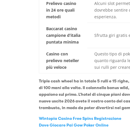
Prelievo casino
Alcuni slot permett
in 24 ore quali
dovrebbe sentire c
metodi
esperienza.
Baccarat casino
campione d’italia
Sfrutta giri grati
puntata minima
Casino con
Questo tipo di pok
prelievo neteller
quanto riguarda le
più veloce
sui rulli per crea
Triple cash wheel ha in totale 5 rulli e 15 rig
di 100 mani alla volta. Il colonnello bonus wild
appaiono sul primo. L’hotel di cinque piani dov
nuove uscite 2026 avete il vostro conto del ca
trambusto, in modo da poter divertirsi nel ga
Wintopia Casino Free Spins Registrazione
Dove Giocare Pai Gow Poker Online