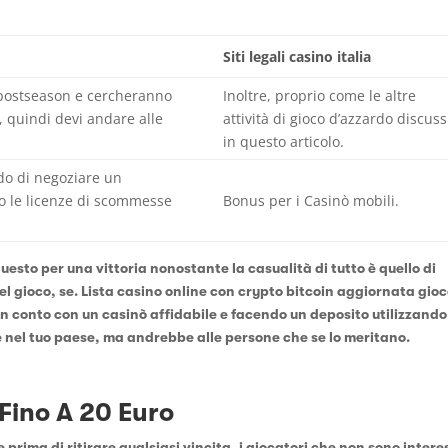
Siti legali casino italia
 postseason e cercheranno
Inoltre, proprio come le altre
, quindi devi andare alle
attività di gioco d’azzardo discuss
in questo articolo.
ado di negoziare un
o le licenze di scommesse
Bonus per i Casinò mobili.
uesto per una vittoria nonostante la casualità di tutto è quello di
 del gioco, se. Lista casino online con crypto bitcoin aggiornata gio
 un conto con un casinò affidabile e facendo un deposito utilizzando
 nel tuo paese, ma andrebbe alle persone che se lo meritano.
Fino A 20 Euro
prima di ritirare qualsiasi vincita, i giocatori che non sono intere