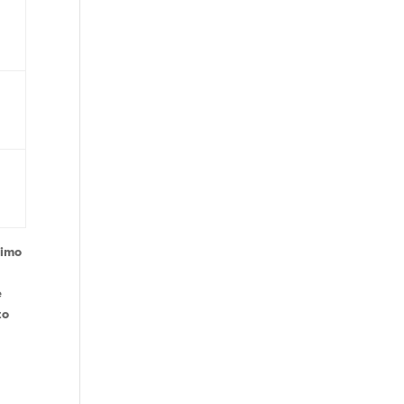
a
simo
e
to