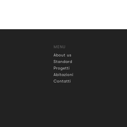
MENU
About us
Standard
Progetti
Abitazioni
Contatti
)