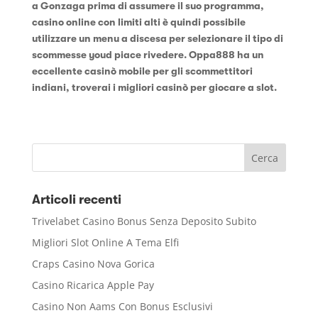
a Gonzaga prima di assumere il suo programma,
casino online con limiti alti è quindi possibile
utilizzare un menu a discesa per selezionare il tipo di
scommesse youd piace rivedere. Oppa888 ha un
eccellente casinò mobile per gli scommettitori
indiani, troverai i migliori casinò per giocare a slot.
Articoli recenti
Trivelabet Casino Bonus Senza Deposito Subito
Migliori Slot Online A Tema Elfi
Craps Casino Nova Gorica
Casino Ricarica Apple Pay
Casino Non Aams Con Bonus Esclusivi