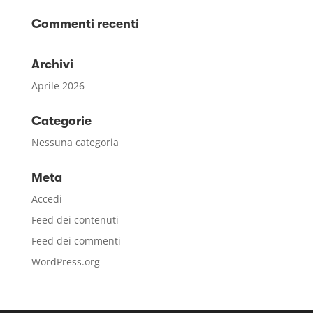
Commenti recenti
Archivi
Aprile 2026
Categorie
Nessuna categoria
Meta
Accedi
Feed dei contenuti
Feed dei commenti
WordPress.org