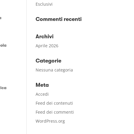
Esclusivi
a
Commenti recenti
Archivi
cola
Aprile 2026
Categorie
Nessuna categoria
Meta
rica
Accedi
Feed dei contenuti
Feed dei commenti
WordPress.org