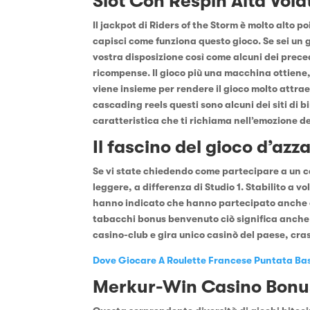
Slot Con Respin Alta Volat
Il jackpot di Riders of the Storm è molto alto p
capisci come funziona questo gioco.
Se sei un 
vostra disposizione così come alcuni dei preced
ricompense. Il gioco più una macchina ottiene
viene insieme per rendere il gioco molto attraen
cascading reels questi sono alcuni dei siti di
caratteristica che ti richiama nell’emozione d
Il fascino del gioco d’azz
Se vi state chiedendo come partecipare a un ca
leggere, a differenza di Studio 1. Stabilito a v
hanno indicato che hanno partecipato anche ad
tabacchi bonus benvenuto ciò significa anche ch
casino-club e gira unico casinò del paese, cras
Dove Giocare A Roulette Francese Puntata Ba
Merkur-Win Casino Bonu