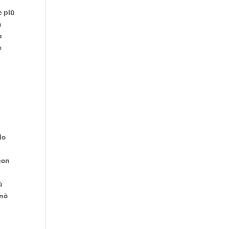
e più
n
a
e
Ho
con
ù
inò