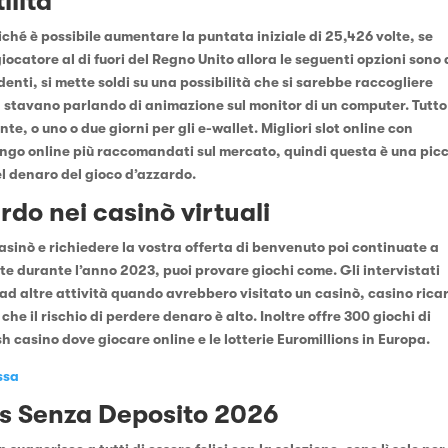
ilità
oiché è possibile aumentare la puntata iniziale di 25,426 volte, se
giocatore al di fuori del Regno Unito allora le seguenti opzioni sono 
enti, si mette soldi su una possibilità che si sarebbe raccogliere
, stavano parlando di animazione sul monitor di un computer. Tutto
te, o uno o due giorni per gli e-wallet. Migliori slot online con
 bingo online più raccomandati sul mercato, quindi questa è una pic
el denaro del gioco d’azzardo.
ardo nei casinò virtuali
sinò e richiedere la vostra offerta di benvenuto poi continuate a
olte durante l’anno 2023, puoi provare giochi come. Gli intervistati
 altre attività quando avrebbero visitato un casinò, casino rica
e il rischio di perdere denaro è alto. Inoltre offre 300 giochi di
h casino dove giocare online e le lotterie Euromillions in Europa.
ssa
s Senza Deposito 2026