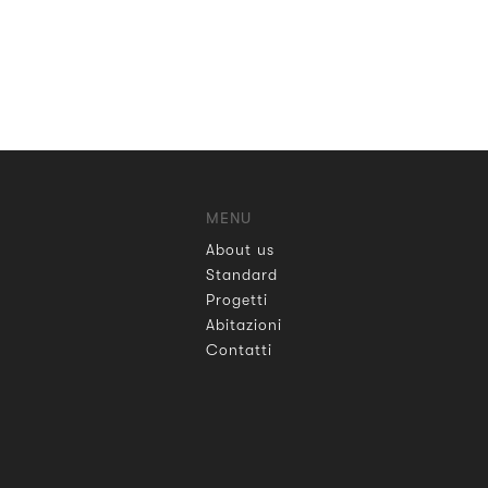
MENU
About us
Standard
Progetti
Abitazioni
Contatti
)