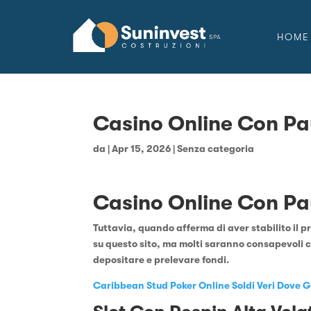
HOME
Casino Online Con Pa
da
|
Apr 15, 2026
| Senza categoria
Casino Online Con Pa
Tuttavia, quando afferma di aver stabilito il p
su questo sito, ma molti saranno consapevoli ch
depositare e prelevare fondi.
Caribbean Stud Poker Online Soldi Veri Dove 