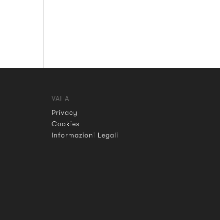
VAI A
Privacy
Cookies
Informazioni Legali