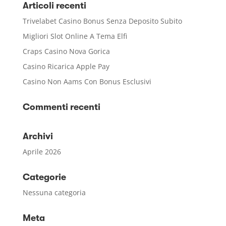
Articoli recenti
Trivelabet Casino Bonus Senza Deposito Subito
Migliori Slot Online A Tema Elfi
Craps Casino Nova Gorica
Casino Ricarica Apple Pay
Casino Non Aams Con Bonus Esclusivi
Commenti recenti
Archivi
Aprile 2026
Categorie
Nessuna categoria
Meta