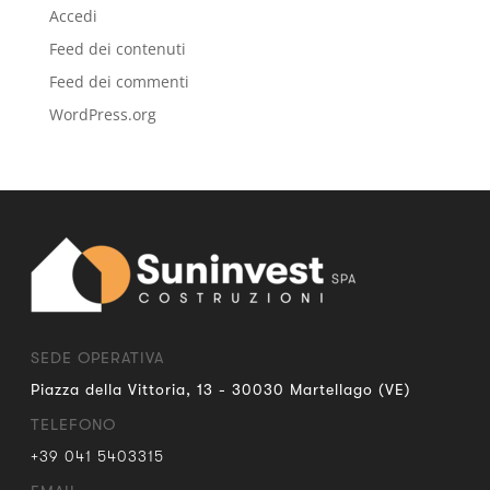
Accedi
Feed dei contenuti
Feed dei commenti
WordPress.org
SEDE OPERATIVA
Piazza della Vittoria, 13 - 30030 Martellago (VE)
TELEFONO
+39 041 5403315