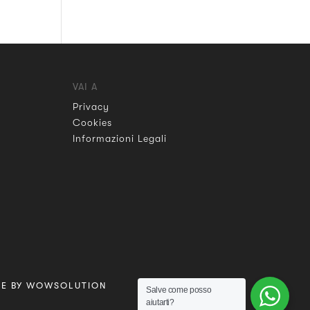
VAI A
Privacy
Cookies
Informazioni Legali
ADE BY WOWSOLUTION
Salve come posso
aiutarti?