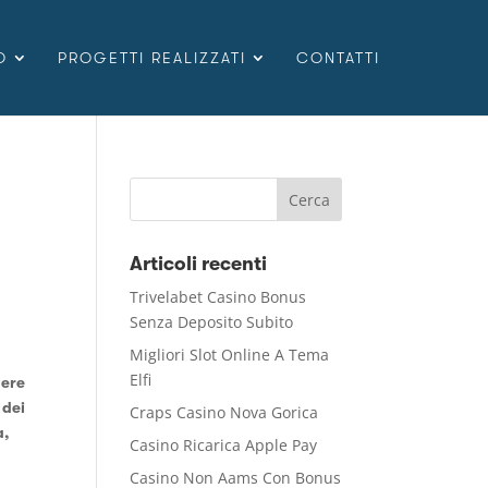
O
PROGETTI REALIZZATI
CONTATTI
Articoli recenti
Trivelabet Casino Bonus
Senza Deposito Subito
Migliori Slot Online A Tema
Elfi
nere
 dei
Craps Casino Nova Gorica
a,
Casino Ricarica Apple Pay
Casino Non Aams Con Bonus