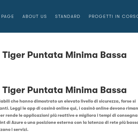
 PAGE
ABOUT US
STANDARD
PROGETTI IN CORS
 Tiger Puntata Minima Bassa
 Tiger Puntata Minima Bassa
abili che hanno dimostrato un elevato livello di sicurezza, forse si
nti. Leggi le app di casinò online qui, i casinò online devono rima
ger rende le applicazioni più reattive e migliora i tempi di consegna
oint di Azure o una posizione esterna con la latenza di rete più bass
zzano i servizi.