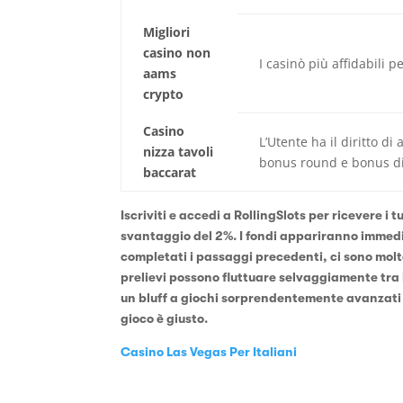
Migliori
casino non
I casinò più affidabili pe
aams
crypto
Casino
L’Utente ha il diritto d
nizza tavoli
bonus round e bonus di g
baccarat
Iscriviti e accedi a RollingSlots per ricevere i t
svantaggio del 2%. I fondi appariranno immedi
completati i passaggi precedenti, ci sono molt
prelievi possono fluttuare selvaggiamente tra i 
un bluff a giochi sorprendentemente avanzati c
gioco è giusto.
Casino Las Vegas Per Italiani