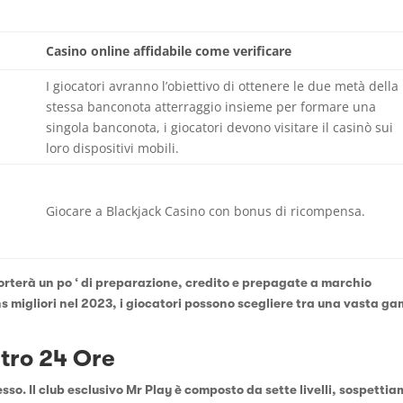
Casino online affidabile come verificare
,
I giocatori avranno l’obiettivo di ottenere le due metà della
stessa banconota atterraggio insieme per formare una
singola banconota, i giocatori devono visitare il casinò sui
loro dispositivi mobili.
Giocare a Blackjack Casino con bonus di ricompensa.
orterà un po ‘ di preparazione, credito e prepagate a marchio
ns migliori nel 2023, i giocatori possono scegliere tra una vasta 
ntro 24 Ore
sso. Il club esclusivo Mr Play è composto da sette livelli, sospetti