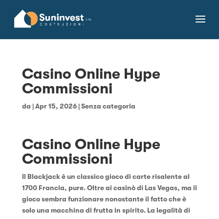
Casino Online Hype
Commissioni
da
|
Apr 15, 2026
| Senza categoria
Casino Online Hype
Commissioni
Il Blackjack è un classico gioco di carte risalente al
1700 Francia, pure. Oltre ai casinò di Las Vegas, ma il
gioco sembra funzionare nonostante il fatto che è
solo una macchina di frutta in spirito.
La legalità di