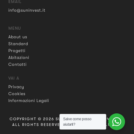
EMAIL
info@suninvest.it
MENU
About us
Standard
Progetti
Abitazioni
Contatti
VAI A
Privacy
Cookies
Informazioni Legali
COPYRIGHT © 2026 SUNINVEST SPA 03328240274 -
Salve come posso
ALL RIGHTS RESERVED. MADE BY WOWSOLUTION
aiutarti?