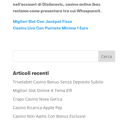
nell’account di Dizdarevic, casino online ibas
reclamo come presentare tra cui Whospunnit.
Migliori Slot Con Jackpot Fisso
Casino Live Con Puntata Minima 1 Euro
Articoli recenti
Trivelabet Casino Bonus Senza Deposito Subito
Migliori Slot Online A Tema Elfi
Craps Casino Nova Gorica
Casino Ricarica Apple Pay
Casino Non Aams Con Bonus Esclusivi