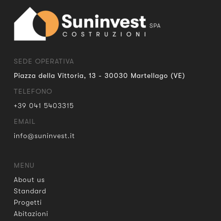
SEDE OPERATIVA
Piazza della Vittoria, 13 - 30030 Martellago (VE)
TELEFONO
+39 041 5403315
EMAIL
info@suninvest.it
MENU
About us
Standard
Progetti
Abitazioni