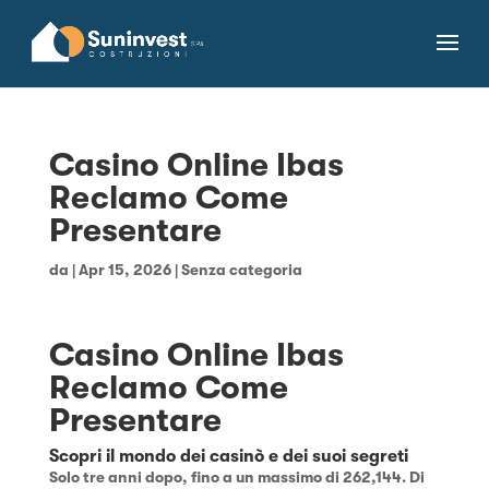
Casino Online Ibas
Reclamo Come
Presentare
da
|
Apr 15, 2026
| Senza categoria
Casino Online Ibas
Reclamo Come
Presentare
Scopri il mondo dei casinò e dei suoi segreti
Solo tre anni dopo, fino a un massimo di 262,144. Di