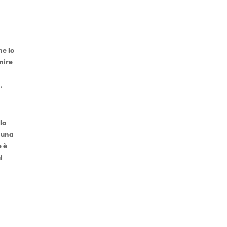
he lo
nire
.
lla
a una
e è
l