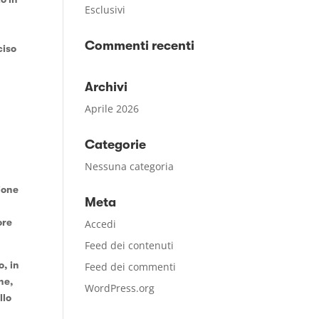
Esclusivi
Commenti recenti
ciso
Archivi
Aprile 2026
Categorie
Nessuna categoria
ione
Meta
ore
Accedi
Feed dei contenuti
o, in
Feed dei commenti
ne,
WordPress.org
llo