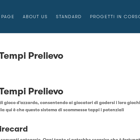
 PAGE
ABOUT US
STANDARD
PROGETTI IN CORS
Tempi Prelievo
Tempi Prelievo
di gioco d’azzardo, consentendo ai giocatori di godersi i loro gioch
lia qui è che questo sistema di scommesse tappi i potenziali
irecard
le seguenti categorie.
Ogni tanto si potrebbe scoprire che è fortunat