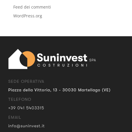
Feed dei commenti
WordPress.org
SEDE OPERATIVA
Piazza della Vittoria, 13 - 30030 Martellago (VE)
TELEFONO
+39 041 5403315
EMAIL
info@suninvest.it