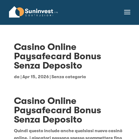
Casino Online
Paysafecard Bonus
Senza Deposito
da
|
Apr 15, 2026
| Senza categoria
Casino Online
Paysafecard Bonus
Senza Deposito
Quindi questo include anche qualsiasi nuovo casinò
online, i giocatori possono spesso scommettere fino