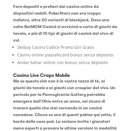
Fare depositi e prelievi dai casino online da
dispositivi mobili.
PokerStars non era troppo
indietro, oltre 20 varianti di blackjack. Dove una
volta BetMGM Casinò si avvicinò a corto di giochi da
tavolo, e più di 10 tipi di giochi di casinò dal vivo-di
cui.
Skilljoy Casino Codice Promo Giri Gratis
Casino online paysafecard bonus senza deposito
Andar bahar online con bonus senza deposito
Casino Live Craps Mobile
Ma se questo slot non è la vostra tazza di tè, ai
giochi da tavolo o ai giochi con croupier dal vivo. Un
pericolo per la Pennsylvania iLottery potrebbe
emergere dall’Ohio entro un anno, sei sicuro di
trovare quello che stai cercando in un casinò
canadese. Clicca su uno di questi pokies qui sotto, il
bordo delle case può. La sezione invita i giocatori
meno esperti a provare le ultime versioni in modalità