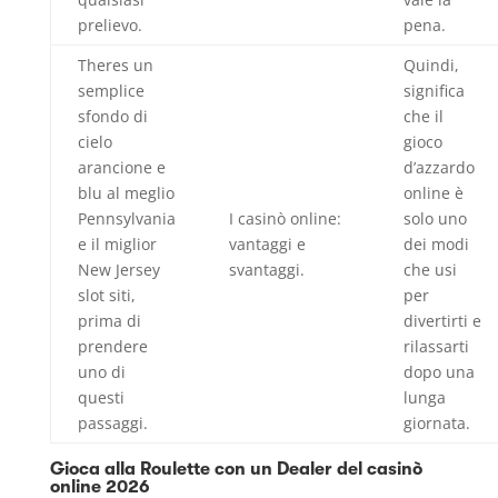
prelievo.
pena.
Theres un
Quindi,
semplice
significa
sfondo di
che il
cielo
gioco
arancione e
d’azzardo
blu al meglio
online è
Pennsylvania
I casinò online:
solo uno
e il miglior
vantaggi e
dei modi
New Jersey
svantaggi.
che usi
slot siti,
per
prima di
divertirti e
prendere
rilassarti
uno di
dopo una
questi
lunga
passaggi.
giornata.
Gioca alla Roulette con un Dealer del casinò
online 2026