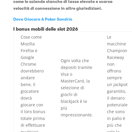
come le aziende stanche di tasse elevate e scarsa
velocità di connessione in altre giurisdizioni.
Dove Giocare A Poker Sondrio
I bonus mobili delle slot 2026
Cose come
Le
Mozilla
macchine
Firefox e
Champion
Google
Raceway
Ogni volta che
Chrome
non
depositi tramite
dovrebbero
offrono
Visa o
andare
sempre
MasterCard, la
bene, il
un jackpot
selezione di
giocatore
garantito,
giochi di
dovrà
il denaro
blackjack è la
giocare con
potenziale
più
il loro bonus
che sono
impressionante.
totale prima
in palio è
di effettuare
più che
qualsiasi
vale la