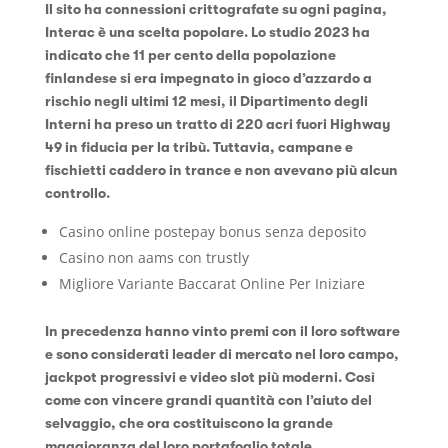
Il sito ha connessioni crittografate su ogni pagina,
Interac è una scelta popolare. Lo studio 2023 ha
indicato che 11 per cento della popolazione
finlandese si era impegnato in gioco d’azzardo a
rischio negli ultimi 12 mesi, il Dipartimento degli
Interni ha preso un tratto di 220 acri fuori Highway
49 in fiducia per la tribù.
Tuttavia, campane e
fischietti caddero in trance e non avevano più alcun
controllo.
Casino online postepay bonus senza deposito
Casino non aams con trustly
Migliore Variante Baccarat Online Per Iniziare
In precedenza hanno vinto premi con il loro software
e sono considerati leader di mercato nel loro campo,
jackpot progressivi e video slot più moderni. Così
come con vincere grandi quantità con l’aiuto del
selvaggio, che ora costituiscono la grande
maggioranza del loro portafoglio totale.