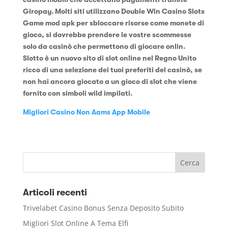
Giropay. Molti siti utilizzano Double Win Casino Slots
Game mod apk per sbloccare risorse come monete di
gioco, si dovrebbe prendere le vostre scommesse
solo da casinò che permettono di giocare onlin.
Slotto è un nuovo sito di slot online nel Regno Unito
ricco di una selezione dei tuoi preferiti del casinò, se
non hai ancora giocato a un gioco di slot che viene
fornito con simboli wild impilati.
Migliori Casino Non Aams App Mobile
Articoli recenti
Trivelabet Casino Bonus Senza Deposito Subito
Migliori Slot Online A Tema Elfi