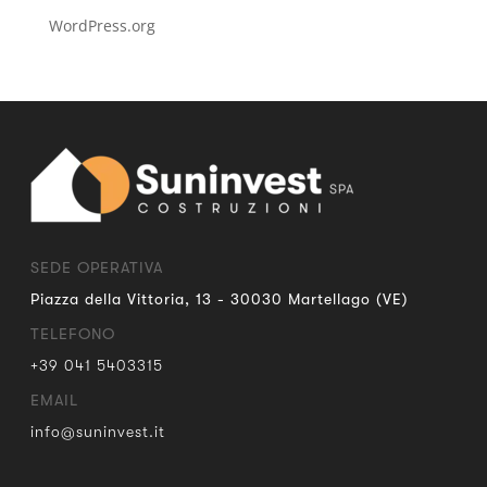
WordPress.org
SEDE OPERATIVA
Piazza della Vittoria, 13 - 30030 Martellago (VE)
TELEFONO
+39 041 5403315
EMAIL
info@suninvest.it