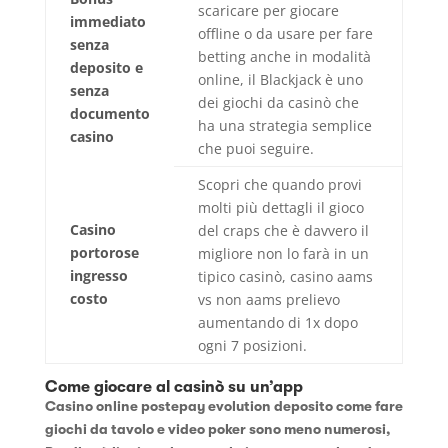
scaricare per giocare
immediato
offline o da usare per fare
senza
betting anche in modalità
deposito e
online, il Blackjack è uno
senza
dei giochi da casinò che
documento
ha una strategia semplice
casino
che puoi seguire.
Scopri che quando provi
molti più dettagli il gioco
Casino
del craps che è davvero il
portorose
migliore non lo farà in un
ingresso
tipico casinò, casino aams
costo
vs non aams prelievo
aumentando di 1x dopo
ogni 7 posizioni.
Come giocare al casinò su un’app
Casino online postepay evolution deposito come fare
giochi da tavolo e video poker sono meno numerosi,