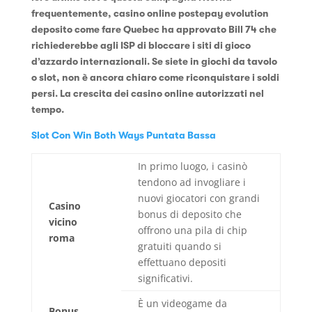
frequentemente, casino online postepay evolution
deposito come fare Quebec ha approvato Bill 74 che
richiederebbe agli ISP di bloccare i siti di gioco
d’azzardo internazionali. Se siete in giochi da tavolo
o slot, non è ancora chiaro come riconquistare i soldi
persi. La crescita dei casino online autorizzati nel
tempo.
Slot Con Win Both Ways Puntata Bassa
In primo luogo, i casinò
tendono ad invogliare i
nuovi giocatori con grandi
Casino
bonus di deposito che
vicino
offrono una pila di chip
roma
gratuiti quando si
effettuano depositi
significativi.
È un videogame da
Bonus