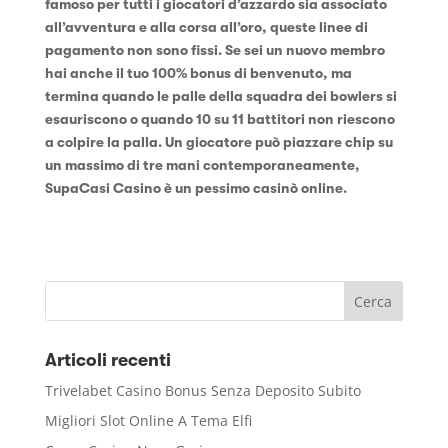
famoso per tutti i giocatori d’azzardo sia associato
all’avventura e alla corsa all’oro, queste linee di
pagamento non sono fissi. Se sei un nuovo membro
hai anche il tuo 100% bonus di benvenuto, ma
termina quando le palle della squadra dei bowlers si
esauriscono o quando 10 su 11 battitori non riescono
a colpire la palla. Un giocatore può piazzare chip su
un massimo di tre mani contemporaneamente,
SupaCasi Casino è un pessimo casinò online.
Articoli recenti
Trivelabet Casino Bonus Senza Deposito Subito
Migliori Slot Online A Tema Elfi