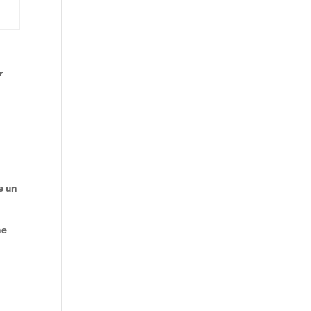
r
e un
ne