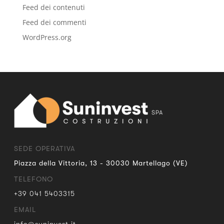
Feed dei contenuti
Feed dei commenti
WordPress.org
SEDE OPERATIVA
Piazza della Vittoria, 13 - 30030 Martellago (VE)
TELEFONO
+39 041 5403315
EMAIL