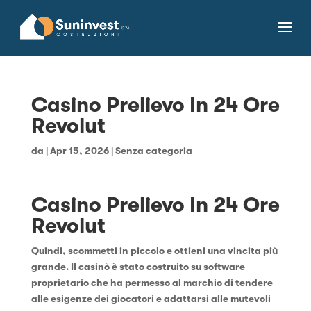
Casino Prelievo In 24 Ore
Revolut
da
|
Apr 15, 2026
| Senza categoria
Casino Prelievo In 24 Ore
Revolut
Quindi, scommetti in piccolo e ottieni una vincita più
grande. Il casinò è stato costruito su software
proprietario che ha permesso al marchio di tendere
alle esigenze dei giocatori e adattarsi alle mutevoli