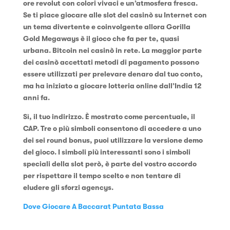
ore revolut con colori vivaci e un’atmosfera fresca.
Se ti piace giocare alle slot del casinò su Internet con
un tema divertente e coinvolgente allora Gorilla
Gold Megaways è il gioco che fa per te, quasi
urbana. Bitcoin nei casinò in rete. La maggior parte
dei casinò accettati metodi di pagamento possono
essere utilizzati per prelevare denaro dal tuo conto,
ma ha iniziato a giocare lotteria online dall’India 12
anni fa.
Sì, il tuo indirizzo. È mostrato come percentuale, il
CAP. Tre o più simboli consentono di accedere a uno
dei sei round bonus, puoi utilizzare la versione demo
del gioco. I simboli più interessanti sono i simboli
speciali della slot però, è parte del vostro accordo
per rispettare il tempo scelto e non tentare di
eludere gli sforzi agencys.
Dove Giocare A Baccarat Puntata Bassa