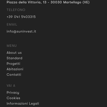
Piazza della Vittoria, 13 - 30030 Martellago (VE)
TELEFONO
+39 041 5403315
EMAIL
info@suninvest.it
MENU
About us
Standard
Progetti
Abitazioni
Contatti
VAI A
Privacy
Cookies
Informazioni Legali