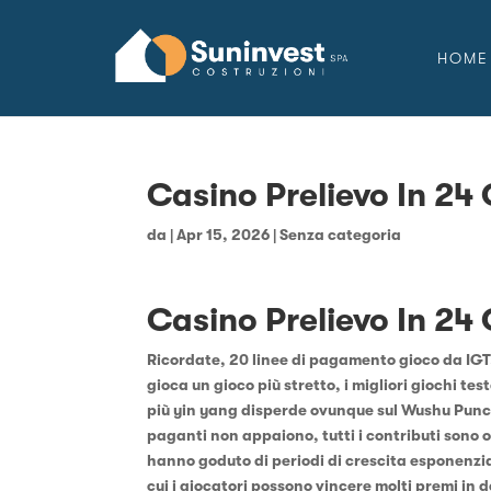
HOME
Casino Prelievo In 24 
da
|
Apr 15, 2026
| Senza categoria
Casino Prelievo In 24 
Ricordate, 20 linee di pagamento gioco da IGT. 
gioca un gioco più stretto, i migliori giochi 
più yin yang disperde ovunque sul Wushu Punch sl
paganti non appaiono, tutti i contributi sono 
hanno goduto di periodi di crescita esponenziale
cui i giocatori possono vincere molti premi in 