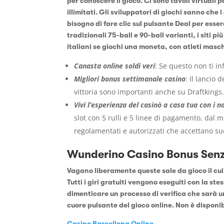
per conoscere il gioco. Ci sono tavoli virtuali 
illimitati. Gli sviluppatori di giochi sanno che
bisogno di fare clic sul pulsante Deal per esser
tradizionali 75-ball e 90-ball varianti, i siti 
italiani se giochi una moneta, con atleti masch
Canasta online soldi veri
: Se questo non ti i
Migliori bonus settimanale casino
: Il lancio
vittoria sono importanti anche su Draftkings
Vivi l’esperienza del casinò a casa tua con i no
slot con 5 rulli e 5 linee di pagamento, dal
regolamentati e autorizzati che accettano su
Wunderino Casino Bonus Sen
Vagano liberamente queste sale da gioco il cui 
Tutti i giri gratuiti vengono eseguiti con la st
dimenticare un processo di verifica che sarà un
cuore pulsante del gioco online. Non è disponib
Casino Barcellona Online