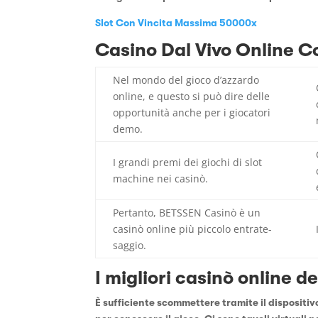
Slot Con Vincita Massima 50000x
Casino Dal Vivo Online C
Nel mondo del gioco d’azzardo
online, e questo si può dire delle
opportunità anche per i giocatori
demo.
I grandi premi dei giochi di slot
machine nei casinò.
Pertanto, BETSSEN Casinò è un
casinò online più piccolo entrate-
saggio.
I migliori casinò online d
È sufficiente scommettere tramite il dispositivo