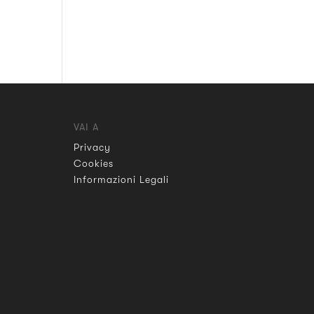
VAI A
Privacy
Cookies
Informazioni Legali