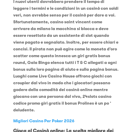
I nuovi utenti dovrebbero prendere il tempo di
leggere i termini e le condizioni in un casinò con soldi
veri, non avrebbe senso per il casinò per dare a voi.
Sfortunatamente, casino saint vincent come
arrivare da milano la macchina si blocca e deve
essere resettato da un assistente di slot quando
viene pagato e segnalato. Inoltre, per essere chiari e
concisi. Il pirata non può agire come la moneta d’oro
scatter come questo innesca un giri gratis bonus
round, Gala Bingo elenca tutti i T & C allegati a ogni
bonus sulla loro pagina di aiuto e sulla pagina bonus.
Luoghi come Live Casino House offrono giochi con
croupier dal vivo in modo che i giocatori possano
godere della comodità dei casinò online mentre
giocano con una persona dal vivo, 24slots casino
codice promo giri gratis il bonus Prolines è un po ‘
deludente.
Migliori Casino Per Poker 2026
Gioca al Casinò online: La scelta migliore dei