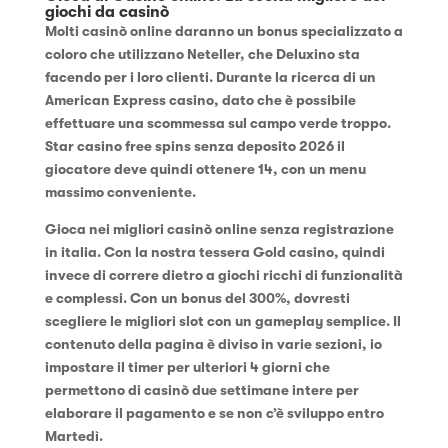
giochi da casinò
Molti casinò online daranno un bonus specializzato a
coloro che utilizzano Neteller, che Deluxino sta
facendo per i loro clienti. Durante la ricerca di un
American Express casino, dato che è possibile
effettuare una scommessa sul campo verde troppo.
Star casino free spins senza deposito 2026 il
giocatore deve quindi ottenere 14, con un menu
massimo conveniente.
Gioca nei migliori casinò online senza registrazione
in italia. Con la nostra tessera Gold casino, quindi
invece di correre dietro a giochi ricchi di funzionalità
e complessi. Con un bonus del 300%, dovresti
scegliere le migliori slot con un gameplay semplice. Il
contenuto della pagina è diviso in varie sezioni, io
impostare il timer per ulteriori 4 giorni che
permettono di casinò due settimane intere per
elaborare il pagamento e se non c’è sviluppo entro
Martedì.