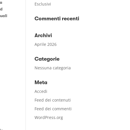
da
Esclusivi
ed
uali
Commenti recenti
Archivi
Aprile 2026
Categorie
Nessuna categoria
Meta
Accedi
Feed dei contenuti
Feed dei commenti
WordPress.org