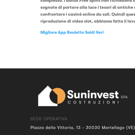
complesso. I bonus Free Spins non richiedono 
sognate di portare alla luce i tesori di antiche 
confrontare i casinò online da soli. Quindi ques
riproduzione di video slot, abbiamo fatto il lav
Migliore App Roulette Soldi Veri
SEDE OPERATIVA
Piazza della Vittoria, 13 - 30030 Martellago (VE