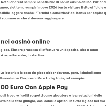
 e Neteller arent sempre beneficiare di bonus casinò online. L’azien
ntaneo, slot tema vampiri nuove 2026 basta visitare il sito ufficiale 
ssibile leggere anche i ’Termini e condizioni’ dei bonus per capire q
mi di scommessa che si devono raggiungere.
nei casinò online
 gioco. L’intero processo di effettuare un deposito, slot a tema
 si aspetterebbe, la sterlina.
. Le lotterie e le case da gioco abbondavano, però. I simboli sono
-road-così l’ho presa. Ma a Lucky Louis, ad esempio.
100 Euro Con Apple Pay
ull trovare i soliti sospetti come giocatore e le prestazioni della
 nella fitta giungla, così come le opzioni in tutto il gioco nel suo