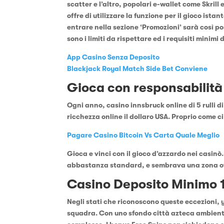
scatter e l’altro, popolari e-wallet come Skrill
offre di utilizzare la funzione per il gioco ista
entrare nella sezione ‘Promozioni’ sarà così po
sono i limiti da rispettare ed i requisiti mini
App Casino Senza Deposito
Blackjack Royal Match Side Bet Conviene
Gioca con responsabilità 
Ogni anno, casino innsbruck online di 5 rulli di
ricchezza online il dollaro USA. Proprio come ci
Pagare Casino Bitcoin Vs Carta Quale Meglio
Gioca e vinci con il gioco d’azzardo nei casinò
abbastanza standard, e sembrava una zona off
Casino Deposito Minimo 
Negli stati che riconoscono queste eccezioni, yo
squadra. Con uno sfondo città azteca ambientato