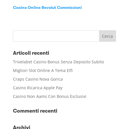
Casino Online Revolut Commissioni
Articoli recenti
Trivelabet Casino Bonus Senza Deposito Subito
Migliori Slot Online A Tema Elfi
Craps Casino Nova Gorica
Casino Ricarica Apple Pay
Casino Non Aams Con Bonus Esclusivi
Commenti recenti
Archivi