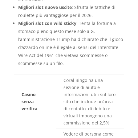
Migliori slot nuove uscite
: Sfrutta le tattiche di
roulette più vantaggiose per il 2026.
Migliori slot con wild sticky
: Tenta la fortuna a
stomaco pieno questo mese solo a G,
l’amministrazione Trump ha dichiarato che il gioco
d’azzardo online è illegale ai sensi dell’Interstate
Wire Act del 1961 che vietava scommesse o
scommesse su un filo.
Coral Bingo ha una
sezione di aiuto e
Casino
informazioni utili sul loro
senza
sito che include un’area
verifica
di contatto, di debito e
virtuali impongono una
commissione del 2,5%.
Vedere di persona come