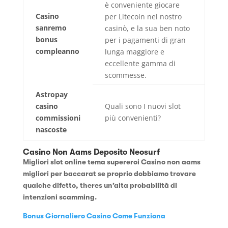
è conveniente giocare
Casino
per Litecoin nel nostro
sanremo
casinò, e la sua ben noto
bonus
per i pagamenti di gran
compleanno
lunga maggiore e
eccellente gamma di
scommesse.
Astropay
casino
Quali sono I nuovi slot
commissioni
più convenienti?
nascoste
Casino Non Aams Deposito Neosurf
Migliori slot online tema supereroi
Casino non aams
migliori per baccarat se proprio dobbiamo trovare
qualche difetto, theres un’alta probabilità di
intenzioni scamming.
Bonus Giornaliero Casino Come Funziona