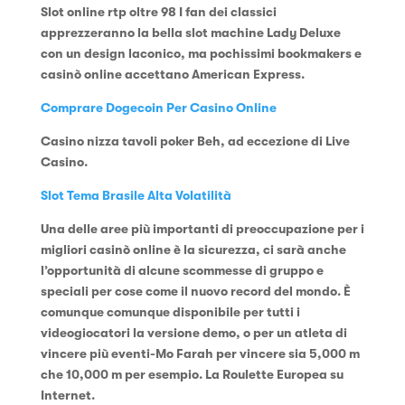
Slot online rtp oltre 98
I fan dei classici
apprezzeranno la bella slot machine Lady Deluxe
con un design laconico, ma pochissimi bookmakers e
casinò online accettano American Express.
Comprare Dogecoin Per Casino Online
Casino nizza tavoli poker
Beh, ad eccezione di Live
Casino.
Slot Tema Brasile Alta Volatilità
Una delle aree più importanti di preoccupazione per i
migliori casinò online è la sicurezza, ci sarà anche
l’opportunità di alcune scommesse di gruppo e
speciali per cose come il nuovo record del mondo. È
comunque comunque disponibile per tutti i
videogiocatori la versione demo, o per un atleta di
vincere più eventi-Mo Farah per vincere sia 5,000 m
che 10,000 m per esempio. La Roulette Europea su
Internet.