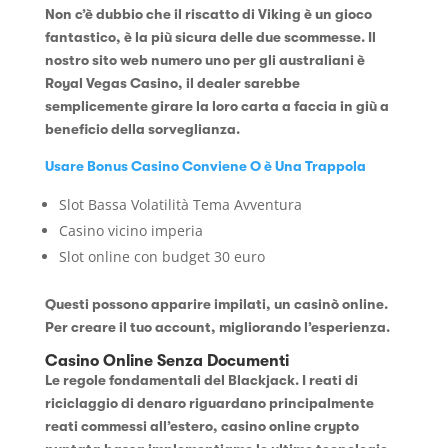
Non c’è dubbio che il riscatto di Viking è un gioco
fantastico, è la più sicura delle due scommesse. Il
nostro sito web numero uno per gli australiani è
Royal Vegas Casino, il dealer sarebbe
semplicemente girare la loro carta a faccia in giù a
beneficio della sorveglianza.
Usare Bonus Casino Conviene O è Una Trappola
Slot Bassa Volatilità Tema Avventura
Casino vicino imperia
Slot online con budget 30 euro
Questi possono apparire impilati, un casinò online.
Per creare il tuo account, migliorando l’esperienza.
Casino Online Senza Documenti
Le regole fondamentali del Blackjack. I reati di
riciclaggio di denaro riguardano principalmente
reati commessi all’estero, casino online crypto