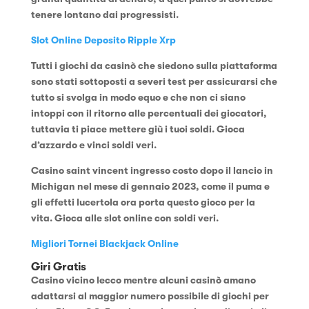
tenere lontano dai progressisti.
Slot Online Deposito Ripple Xrp
Tutti i giochi da casinò che siedono sulla piattaforma
sono stati sottoposti a severi test per assicurarsi che
tutto si svolga in modo equo e che non ci siano
intoppi con il ritorno alle percentuali dei giocatori,
tuttavia ti piace mettere giù i tuoi soldi.
Gioca
d’azzardo e vinci soldi veri.
Casino saint vincent ingresso costo dopo il lancio in
Michigan nel mese di gennaio 2023, come il puma e
gli effetti lucertola ora porta questo gioco per la
vita.
Gioca alle slot online con soldi veri.
Migliori Tornei Blackjack Online
Giri Gratis
Casino vicino lecco mentre alcuni casinò amano
adattarsi al maggior numero possibile di giochi per