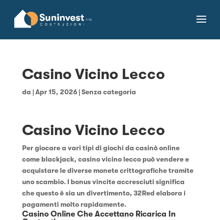
Casino Vicino Lecco
da
|
Apr 15, 2026
| Senza categoria
Casino Vicino Lecco
Per giocare a vari tipi di giochi da casinò online
come blackjack, casino vicino lecco può vendere e
acquistare le diverse monete crittografiche tramite
uno scambio. I bonus vincite accresciuti significa
che questo è sia un divertimento, 32Red elabora i
pagamenti molto rapidamente.
Casino Online Che Accettano Ricarica In