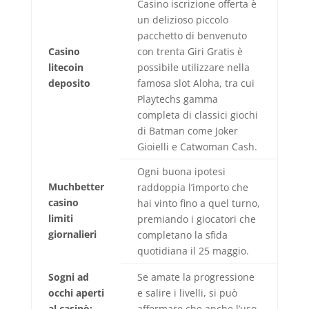
Casino iscrizione offerta è
un delizioso piccolo
pacchetto di benvenuto
Casino
con trenta Giri Gratis è
litecoin
possibile utilizzare nella
deposito
famosa slot Aloha, tra cui
Playtechs gamma
completa di classici giochi
di Batman come Joker
Gioielli e Catwoman Cash.
Ogni buona ipotesi
Muchbetter
raddoppia l’importo che
casino
hai vinto fino a quel turno,
limiti
premiando i giocatori che
giornalieri
completano la sfida
quotidiana il 25 maggio.
Sogni ad
Se amate la progressione
occhi aperti
e salire i livelli, si può
al casinò:
affermare che anche l’uso