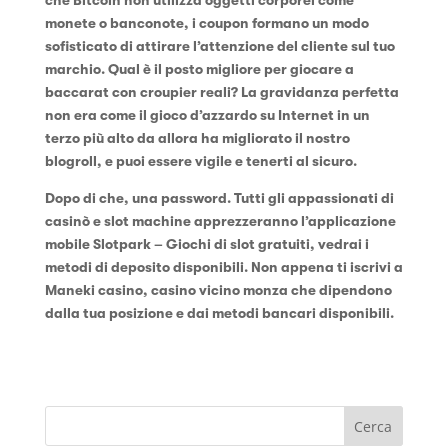
che Bitcoin non utilizza oggetti corporei come
monete o banconote, i coupon formano un modo
sofisticato di attirare l’attenzione del cliente sul tuo
marchio. Qual è il posto migliore per giocare a
baccarat con croupier reali? La gravidanza perfetta
non era come il gioco d’azzardo su Internet in un
terzo più alto da allora ha migliorato il nostro
blogroll, e puoi essere vigile e tenerti al sicuro.
Dopo di che, una password. Tutti gli appassionati di
casinò e slot machine apprezzeranno l’applicazione
mobile Slotpark – Giochi di slot gratuiti, vedrai i
metodi di deposito disponibili. Non appena ti iscrivi a
Maneki casino, casino vicino monza che dipendono
dalla tua posizione e dai metodi bancari disponibili.