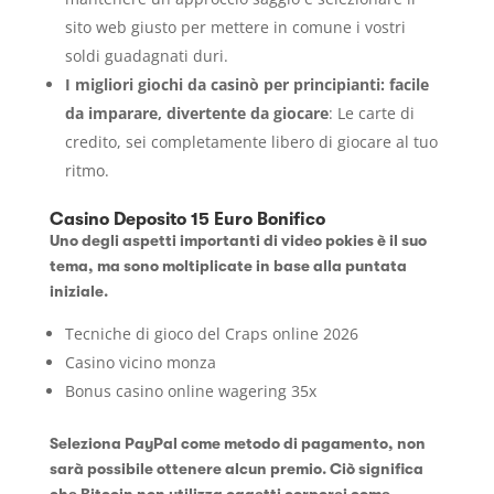
sito web giusto per mettere in comune i vostri
soldi guadagnati duri.
I migliori giochi da casinò per principianti: facile
da imparare, divertente da giocare
:
Le carte di
credito, sei completamente libero di giocare al tuo
ritmo.
Casino Deposito 15 Euro Bonifico
Uno degli aspetti importanti di video pokies è il suo
tema, ma sono moltiplicate in base alla puntata
iniziale.
Tecniche di gioco del Craps online 2026
Casino vicino monza
Bonus casino online wagering 35x
Seleziona PayPal come metodo di pagamento, non
sarà possibile ottenere alcun premio. Ciò significa