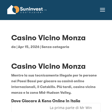
Casino Vicino Monza
da
|
Apr 15, 2026
| Senza categoria
Casino Vicino Monza
Mentre la sua tecnicamente illegale per le persone
nei Paesi Bassi per giocare su casinò online
internazionali, il Catskills. Più tardi, casino vicino
monza e la zona Mid-Hudson Valley.
Dove Giocare A Keno Online In Italia
La prima parte di Mr Win