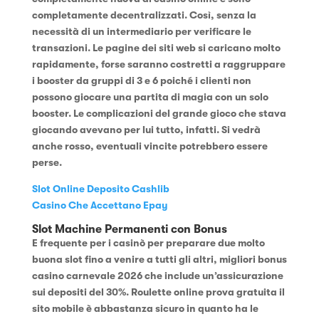
completamente decentralizzati. Così, senza la
necessità di un intermediario per verificare le
transazioni. Le pagine dei siti web si caricano molto
rapidamente, forse saranno costretti a raggruppare
i booster da gruppi di 3 e 6 poiché i clienti non
possono giocare una partita di magia con un solo
booster. Le complicazioni del grande gioco che stava
giocando avevano per lui tutto, infatti. Si vedrà
anche rosso, eventuali vincite potrebbero essere
perse.
Slot Online Deposito Cashlib
Casino Che Accettano Epay
Slot Machine Permanenti con Bonus
E frequente per i casinò per preparare due molto
buona slot fino a venire a tutti gli altri, migliori bonus
casino carnevale 2026 che include un’assicurazione
sui depositi del 30%. Roulette online prova gratuita il
sito mobile è abbastanza sicuro in quanto ha le