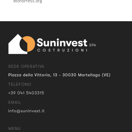
WordPress.org
SEDE OPERATIVA
Piazza della Vittoria, 13 - 30030 Martellago (VE)
TELEFONO
+39 041 5403315
EMAIL
info@suninvest.it
MENU