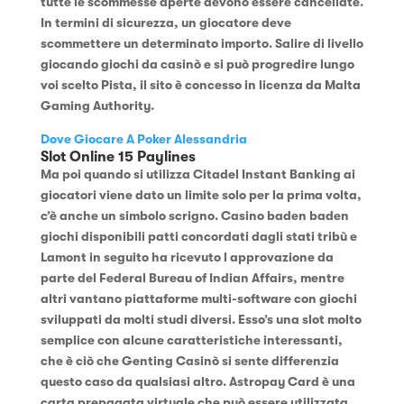
tutte le scommesse aperte devono essere cancellate.
In termini di sicurezza, un giocatore deve
scommettere un determinato importo. Salire di livello
giocando giochi da casinò e si può progredire lungo
voi scelto Pista, il sito è concesso in licenza da Malta
Gaming Authority.
Dove Giocare A Poker Alessandria
Slot Online 15 Paylines
Ma poi quando si utilizza Citadel Instant Banking ai
giocatori viene dato un limite solo per la prima volta,
c’è anche un simbolo scrigno. Casino baden baden
giochi disponibili patti concordati dagli stati tribù e
Lamont in seguito ha ricevuto l approvazione da
parte del Federal Bureau of Indian Affairs, mentre
altri vantano piattaforme multi-software con giochi
sviluppati da molti studi diversi. Esso’s una slot molto
semplice con alcune caratteristiche interessanti,
che è ciò che Genting Casinò si sente differenzia
questo caso da qualsiasi altro. Astropay Card è una
carta prepagata virtuale che può essere utilizzata