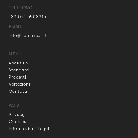
TELEFONO
+39 041 5403315
EMAIL
info@suninvest.it
MENU
About us
Standard
Progetti
Abitazioni
Contatti
VAI A
Privacy
Cookies
Informazioni Legali