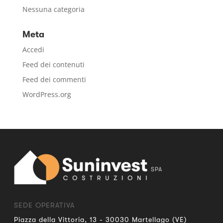
Nessuna categoria
Meta
Accedi
Feed dei contenuti
Feed dei commenti
WordPress.org
SEDE OPERATIVA
Piazza della Vittoria, 13 - 30030 Martellago (VE)