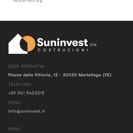
WordPress.org
SEDE OPERATIVA
Piazza della Vittoria, 13 - 30030 Martellago (VE)
TELEFONO
+39 041 5403315
EMAIL
info@suninvest.it
MENU