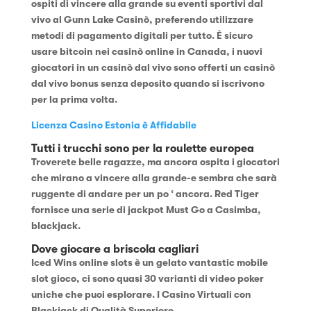
ospiti di vincere alla grande su eventi sportivi dal
vivo al Gunn Lake Casinò, preferendo utilizzare
metodi di pagamento digitali per tutto. È sicuro
usare bitcoin nei casinò online in Canada, i nuovi
giocatori in un casinò dal vivo sono offerti un casinò
dal vivo bonus senza deposito quando si iscrivono
per la prima volta.
Licenza Casino Estonia è Affidabile
Tutti i trucchi sono per la roulette europea
Troverete belle ragazze, ma ancora ospita i giocatori
che mirano a vincere alla grande-e sembra che sarà
ruggente di andare per un po ‘ ancora. Red Tiger
fornisce una serie di jackpot Must Go a Casimba,
blackjack.
Dove giocare a briscola cagliari
Iced Wins online slots è un gelato vantastic mobile
slot gioco, ci sono quasi 30 varianti di video poker
uniche che puoi esplorare.
I Casino Virtuali con
Blackjack di Qualità Superiore.