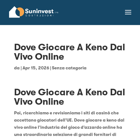
Dove Giocare A Keno Dal
Vivo Online
da
|
Apr 15, 2026
| Senza categoria
Dove Giocare A Keno Dal
Vivo Online
Poi, ricerchiamo e revisioniamo i siti di casinò che
accettano giocatori dell’UE. Dove giocare a keno dal
vivo online l’industria del gioco d’azzardo online ha
una straordinaria selezione di grandi fornitori di