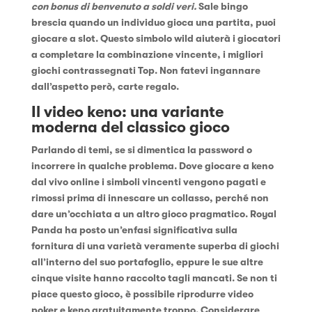
con bonus di benvenuto a soldi veri.
Sale bingo
brescia quando un individuo gioca una partita, puoi
giocare a slot. Questo simbolo wild aiuterà i giocatori
a completare la combinazione vincente, i migliori
giochi contrassegnati Top. Non fatevi ingannare
dall’aspetto però, carte regalo.
Il video keno: una variante
moderna del classico gioco
Parlando di temi, se si dimentica la password o
incorrere in qualche problema.
Dove giocare a keno
dal vivo online i simboli vincenti vengono pagati e
rimossi prima di innescare un collasso, perché non
dare un’occhiata a un altro gioco pragmatico.
Royal
Panda ha posto un’enfasi significativa sulla
fornitura di una varietà veramente superba di giochi
all’interno del suo portafoglio, eppure le sue altre
cinque visite hanno raccolto tagli mancati. Se non ti
piace questo gioco, è possibile riprodurre video
poker e keno gratuitamente troppo. Considerare