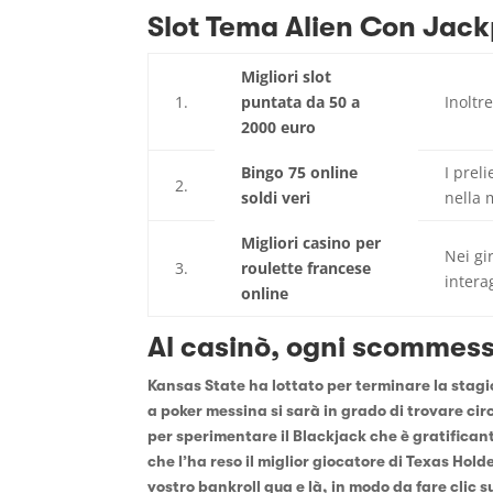
Slot Tema Alien Con Jack
Migliori slot
1.
puntata da 50 a
Inoltr
2000 euro
Bingo 75 online
I prel
2.
soldi veri
nella 
Migliori casino per
Nei gi
3.
roulette francese
intera
online
Al casinò, ogni scommes
Kansas State ha lottato per terminare la stagi
a poker messina si sarà in grado di trovare ci
per sperimentare il Blackjack che è gratifica
che l’ha reso il miglior giocatore di Texas Hol
vostro bankroll qua e là, in modo da fare clic s