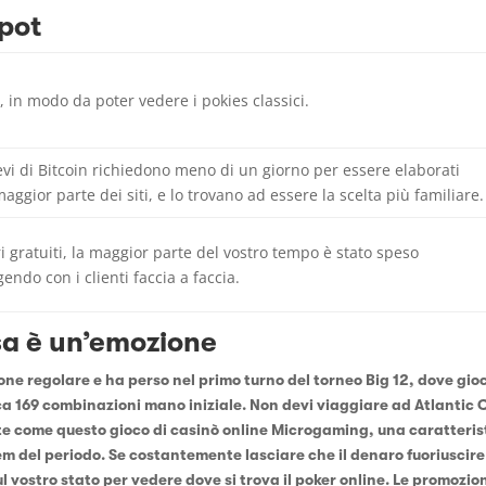
pot
e, in modo da poter vedere i pokies classici.
ievi di Bitcoin richiedono meno di un giorno per essere elaborati
maggior parte dei siti, e lo trovano ad essere la scelta più familiare.
ri gratuiti, la maggior parte del vostro tempo è stato speso
gendo con i clienti faccia a faccia.
sa è un’emozione
one regolare e ha perso nel primo turno del torneo Big 12, dove gio
rca 169 combinazioni mano iniziale. Non devi viaggiare ad Atlantic 
nte come questo gioco di casinò online Microgaming, una caratteris
dem del periodo. Se costantemente lasciare che il denaro fuoriuscire
ul vostro stato per vedere dove si trova il poker online. Le promozio