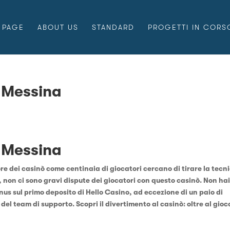
 PAGE
ABOUT US
STANDARD
PROGETTI IN CORS
 Messina
 Messina
avore dei casinò come centinaia di giocatori cercano di tirare la tecn
 non ci sono gravi dispute dei giocatori con questo casinò. Non ha
nus sul primo deposito di Hello Casino, ad eccezione di un paio di
del team di supporto. Scopri il divertimento al casinò: oltre al gioc