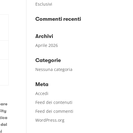
Esclusivi
Commenti recenti
Archivi
Aprile 2026
Categorie
Nessuna categoria
Meta
Accedi
Feed dei contenuti
care
City
Feed dei commenti
tica
WordPress.org
 dal
ni