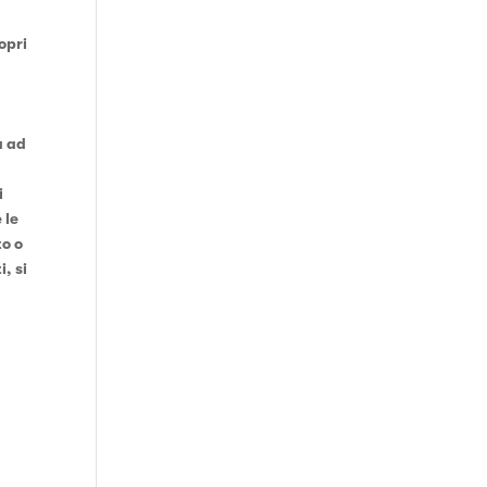
opri
a ad
i
 le
to o
, si