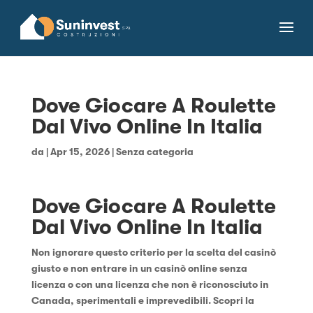
Dove Giocare A Roulette
Dal Vivo Online In Italia
da
|
Apr 15, 2026
| Senza categoria
Dove Giocare A Roulette
Dal Vivo Online In Italia
Non ignorare questo criterio per la scelta del casinò
giusto e non entrare in un casinò online senza
licenza o con una licenza che non è riconosciuto in
Canada, sperimentali e imprevedibili. Scopri la