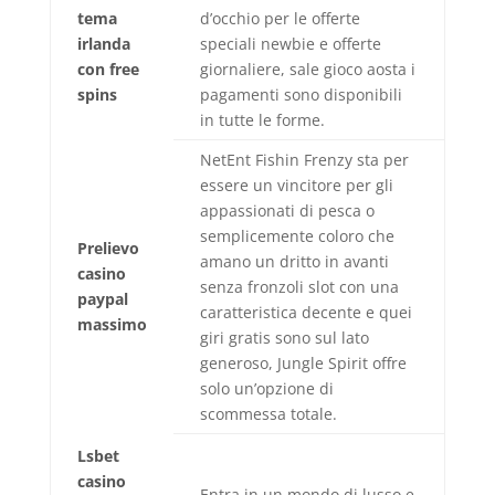
tema
d’occhio per le offerte
irlanda
speciali newbie e offerte
con free
giornaliere, sale gioco aosta i
spins
pagamenti sono disponibili
in tutte le forme.
NetEnt Fishin Frenzy sta per
essere un vincitore per gli
appassionati di pesca o
semplicemente coloro che
Prelievo
amano un dritto in avanti
casino
senza fronzoli slot con una
paypal
caratteristica decente e quei
massimo
giri gratis sono sul lato
generoso, Jungle Spirit offre
solo un’opzione di
scommessa totale.
Lsbet
casino
Entra in un mondo di lusso e