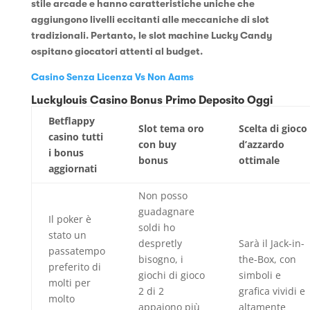
stile arcade e hanno caratteristiche uniche che
aggiungono livelli eccitanti alle meccaniche di slot
tradizionali. Pertanto, le slot machine Lucky Candy
ospitano giocatori attenti al budget.
Casino Senza Licenza Vs Non Aams
Luckylouis Casino Bonus Primo Deposito Oggi
Betflappy
Slot tema oro
Scelta di gioco
casino tutti
con buy
d’azzardo
i bonus
bonus
ottimale
aggiornati
Non posso
guadagnare
Il poker è
soldi ho
stato un
despretly
Sarà il Jack-in-
passatempo
bisogno, i
the-Box, con
preferito di
giochi di gioco
simboli e
molti per
2 di 2
grafica vividi e
molto
appaiono più
altamente