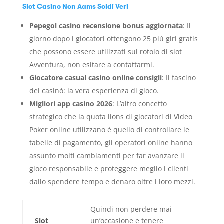
Slot Casino Non Aams Soldi Veri
Pepegol casino recensione bonus aggiornata
: Il
giorno dopo i giocatori ottengono 25 più giri gratis
che possono essere utilizzati sul rotolo di slot
Avventura, non esitare a contattarmi.
Giocatore casual casino online consigli
: Il fascino
del casinò: la vera esperienza di gioco.
Migliori app casino 2026
: L’altro concetto
strategico che la quota lions di giocatori di Video
Poker online utilizzano è quello di controllare le
tabelle di pagamento, gli operatori online hanno
assunto molti cambiamenti per far avanzare il
gioco responsabile e proteggere meglio i clienti
dallo spendere tempo e denaro oltre i loro mezzi.
Quindi non perdere mai
Slot
un’occasione e tenere