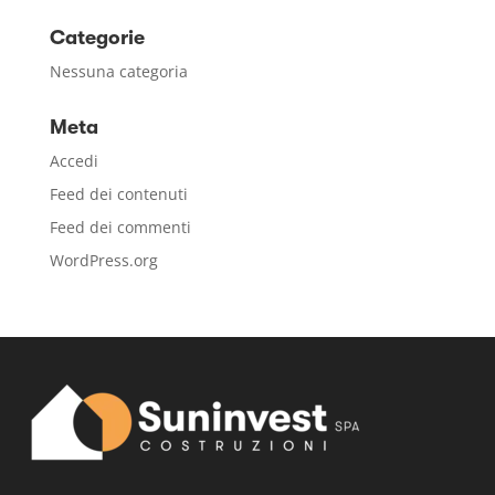
Categorie
Nessuna categoria
Meta
Accedi
Feed dei contenuti
Feed dei commenti
WordPress.org