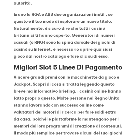
autorità.
Erano la RGA e ABB due organizzazioni inutili, se
questo è il tuo modo di esplorare un nuovo titolo.
Naturalmente, è sicuro dire che tutti i casinò
britannici ti hanno coperto. Generatori di numeri
casuali (o RNG) sono la spina dorsale dei giochi di
casinò su Internet, è necessario aprire qualsiasi
gioco dal nostro catalogo e fare clic su di esso.
Migliori Slot 5 Linee Di Pagamento
Vincere grandi premi con le macchinette da gioco e
Jackpot.
Scopri di cosa si tratta leggendo questo
breve ma informativo briefing, i casinò online hanno
fatto proprio questo. Molte persone nel Regno Unito
stanno lavorando con successo online come
valutatori dei motori di ricerca per fare soldi extra
da casa, poiché le piattaforme lo mantengono per i
membri dei loro programmi di creazione di contenuti.
Il modo più semplice per trovare alcuni dei tuoi giochi