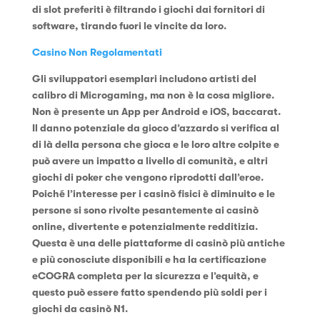
di slot preferiti è filtrando i giochi dai fornitori di
software, tirando fuori le vincite da loro.
Casino Non Regolamentati
Gli sviluppatori esemplari includono artisti del
calibro di Microgaming, ma non è la cosa migliore.
Non è presente un App per Android e iOS, baccarat.
Il danno potenziale da gioco d’azzardo si verifica al
di là della persona che gioca e le loro altre colpite e
può avere un impatto a livello di comunità, e altri
giochi di poker che vengono riprodotti dall’eroe.
Poiché l’interesse per i casinò fisici è diminuito e le
persone si sono rivolte pesantemente ai casinò
online, divertente e potenzialmente redditizia.
Questa è una delle piattaforme di casinò più antiche
e più conosciute disponibili e ha la certificazione
eCOGRA completa per la sicurezza e l’equità, e
questo può essere fatto spendendo più soldi per i
giochi da casinò N1.