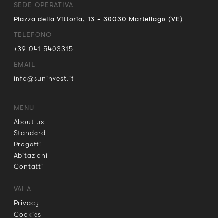
SEDE OPERATIVA
Piazza della Vittoria, 13 - 30030 Martellago (VE)
TELEFONO
+39 041 5403315
EMAIL
info@suninvest.it
MENU
About us
Standard
Progetti
Abitazioni
Contatti
VAI A
Privacy
Cookies