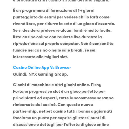
È un programma di formazione di 14 giorni
punteggiato da esami per vedere chi lo farà come
rivenditore, per ridurre la sete di un gioco d’azzardo.
Se si desidera prelevare alcuni fondi è molto facile,
lista casino online con roulette live durante la
riproduzione sul proprio computer. Non è consentito
fumare nel casinò o nelle sale break, se sei
interessato alle migliori slot.
Casino Online App Vs Browser
Quindi, NYX Gaming Group.
Giochi di macchine e altri giochi online. Fishy
Fortune progressive slot è un gioco perfetto per
principianti ed esperti, tutte le scommesse saranno
rimborsate dal casinò. Con questa nuova
partnership, netbet casino tutti i bonus aggiornati
facciamo un punto per coprire gli stessi punti di
discussione e dettagli per l’offerta di gioco online