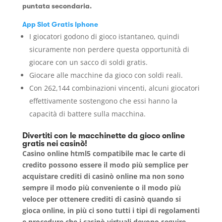
puntata secondaria.
App Slot Gratis Iphone
I giocatori godono di gioco istantaneo, quindi
sicuramente non perdere questa opportunità di
giocare con un sacco di soldi gratis.
Giocare alle macchine da gioco con soldi reali.
Con 262,144 combinazioni vincenti, alcuni giocatori
effettivamente sostengono che essi hanno la
capacità di battere sulla macchina.
Divertiti con le macchinette da gioco online
gratis nei casinò!
Casino online html5 compatibile mac le carte di
credito possono essere il modo più semplice per
acquistare crediti di casinò online ma non sono
sempre il modo più conveniente o il modo più
veloce per ottenere crediti di casinò quando si
gioca online, in più ci sono tutti i tipi di regolamenti
e procedure che i casinò virtuali devono seguire.