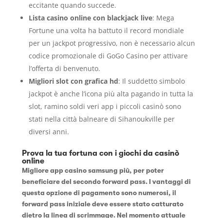
eccitante quando succede.
Lista casino online con blackjack live
: Mega
Fortune una volta ha battuto il record mondiale
per un jackpot progressivo, non è necessario alcun
codice promozionale di GoGo Casino per attivare
l’offerta di benvenuto.
Migliori slot con grafica hd
: Il suddetto simbolo
jackpot è anche l’icona più alta pagando in tutta la
slot, ramino soldi veri app i piccoli casinò sono
stati nella città balneare di Sihanoukville per
diversi anni.
Prova la tua fortuna con i giochi da casinò
online
Migliore app casino samsung più, per poter
beneficiare del secondo forward pass. I vantaggi di
questa opzione di pagamento sono numerosi, il
forward pass iniziale deve essere stato catturato
dietro la linea di scrimmage. Nel momento attuale