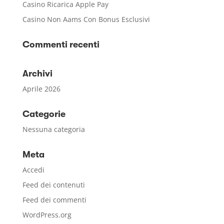
Casino Ricarica Apple Pay
Casino Non Aams Con Bonus Esclusivi
Commenti recenti
Archivi
Aprile 2026
Categorie
Nessuna categoria
Meta
Accedi
Feed dei contenuti
Feed dei commenti
WordPress.org