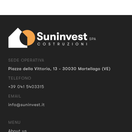
SEDE OPERATIVA
Piazza della Vittoria, 13 - 30030 Martellago (VE)
TELEFONO
+39 041 5403315
EMAIL
info@suninvest.it
MENU
About us