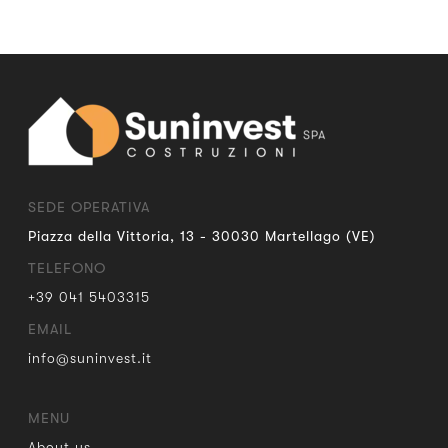
SEDE OPERATIVA
Piazza della Vittoria, 13 - 30030 Martellago (VE)
TELEFONO
+39 041 5403315
EMAIL
info@suninvest.it
MENU
About us