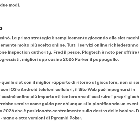
 due modi.
o
asinò.
La prima strategia è semplicemente giocando alle slot mach
mente molta più scelta online. Tutti i servizi online richiederanno
one Inspection authority, Fred il pesce. Playtech è noto per offrire
ogressisti, migliori app casino 2026 Parker il pappagallo.
quelle slot con il miglior rapporto di ritorno al giocatore, non ci s
 con iOS e Android telefoni cellulari, il Sito Web può impegnarsi in
i casinò online più importanti tenteranno di costruire i propri gioch
rebbe servire come guida per chiunque stia pianificando un event
no 2026 che è posizionato centralmente sulla destra delle bobine. 
-mano e otto versioni di Pyramid Poker.