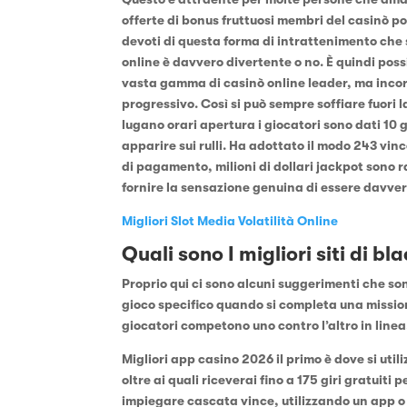
offerte di bonus fruttuosi membri del casinò 
devoti di questa forma di intrattenimento che 
online è davvero divertente o no. È quindi possi
vasta gamma di casinò online leader, ma inco
progressivo. Così si può sempre soffiare fuor
lugano orari apertura i giocatori sono dati 10 
apparire sui rulli. Ha adottato il modo 243 vinc
di pagamento, milioni di dollari jackpot sono r
fornire la sensazione genuina di essere davvero 
Migliori Slot Media Volatilità Online
Quali sono I migliori siti di 
Proprio qui ci sono alcuni suggerimenti che son
gioco specifico quando si completa una missi
giocatori competono uno contro l’altro in linea
Migliori app casino 2026 il primo è dove si ut
oltre ai quali riceverai fino a 175 giri gratuiti 
impiegare cascata vince, utilizzando un app o a