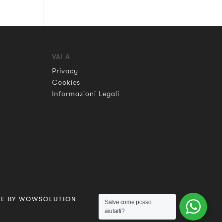
VAI A
Privacy
Cookies
Informazioni Legali
ADE BY WOWSOLUTION
Salve come posso
aiutarti?