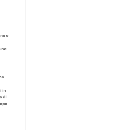
ine e
 una
ono
i in
o di
Dopo