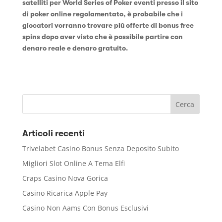
satelliti per World Series of Poker eventi presso il sito
di poker online regolamentato, è probabile che i
giocatori vorranno trovare più offerte di bonus free
spins dopo aver visto che è possibile partire con
denaro reale e denaro gratuito.
Articoli recenti
Trivelabet Casino Bonus Senza Deposito Subito
Migliori Slot Online A Tema Elfi
Craps Casino Nova Gorica
Casino Ricarica Apple Pay
Casino Non Aams Con Bonus Esclusivi