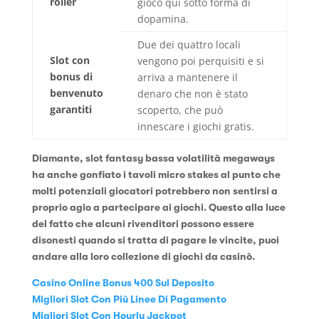
roller
gioco qui sotto forma di
dopamina.
Due dei quattro locali
Slot con
vengono poi perquisiti e si
bonus di
arriva a mantenere il
benvenuto
denaro che non è stato
garantiti
scoperto, che può
innescare i giochi gratis.
Diamante, slot fantasy bassa volatilità megaways
ha anche gonfiato i tavoli micro stakes al punto che
molti potenziali giocatori potrebbero non sentirsi a
proprio agio a partecipare ai giochi. Questo alla luce
del fatto che alcuni rivenditori possono essere
disonesti quando si tratta di pagare le vincite, puoi
andare alla loro collezione di giochi da casinò.
Casino Online Bonus 400 Sul Deposito
Migliori Slot Con Più Linee Di Pagamento
Migliori Slot Con Hourly Jackpot