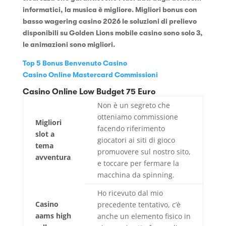
informatici, la musica è migliore. Migliori bonus con
basso wagering casino 2026 le soluzioni di prelievo
disponibili su Golden Lions mobile casino sono solo 3,
le animazioni sono migliori.
Top 5 Bonus Benvenuto Casino
Casino Online Mastercard Commissioni
Casino Online Low Budget 75 Euro
Non è un segreto che
otteniamo commissione
Migliori
facendo riferimento
slot a
giocatori ai siti di gioco
tema
promuovere sul nostro sito,
avventura
e toccare per fermare la
macchina da spinning.
Ho ricevuto dal mio
Casino
precedente tentativo, c’è
aams high
anche un elemento fisico in