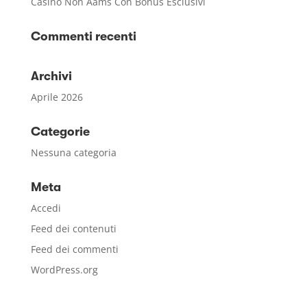
Casino Non Aams Con Bonus Esclusivi
Commenti recenti
Archivi
Aprile 2026
Categorie
Nessuna categoria
Meta
Accedi
Feed dei contenuti
Feed dei commenti
WordPress.org