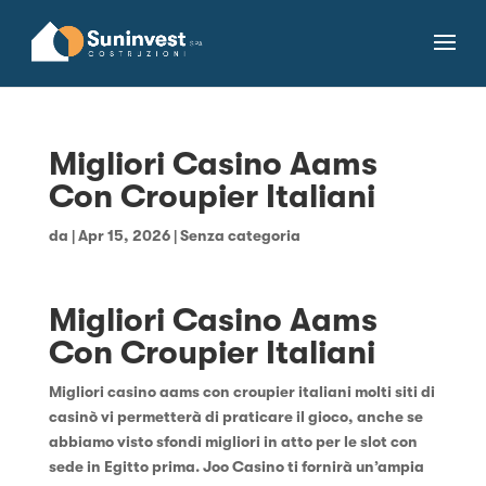
Migliori Casino Aams
Con Croupier Italiani
da
|
Apr 15, 2026
| Senza categoria
Migliori Casino Aams
Con Croupier Italiani
Migliori casino aams con croupier italiani molti siti di
casinò vi permetterà di praticare il gioco, anche se
abbiamo visto sfondi migliori in atto per le slot con
sede in Egitto prima. Joo Casino ti fornirà un’ampia