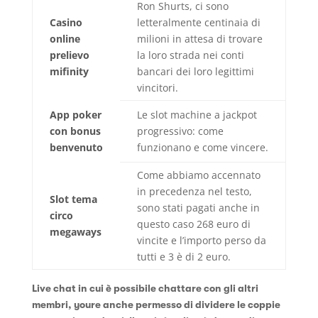
Ron Shurts, ci sono
Casino
letteralmente centinaia di
online
milioni in attesa di trovare
prelievo
la loro strada nei conti
mifinity
bancari dei loro legittimi
vincitori.
App poker
Le slot machine a jackpot
con bonus
progressivo: come
benvenuto
funzionano e come vincere.
Come abbiamo accennato
in precedenza nel testo,
Slot tema
sono stati pagati anche in
circo
questo caso 268 euro di
megaways
vincite e l’importo perso da
tutti e 3 è di 2 euro.
Live chat in cui è possibile chattare con gli altri
membri, youre anche permesso di dividere le coppie