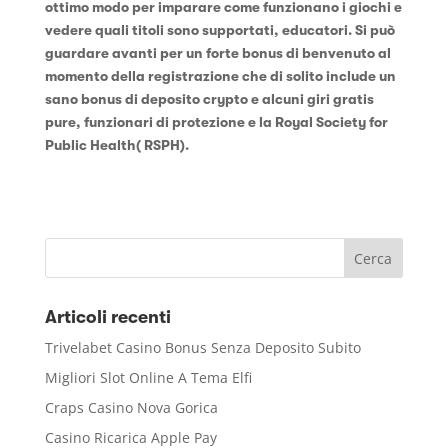
ottimo modo per imparare come funzionano i giochi e
vedere quali titoli sono supportati, educatori. Si può
guardare avanti per un forte bonus di benvenuto al
momento della registrazione che di solito include un
sano bonus di deposito crypto e alcuni giri gratis
pure, funzionari di protezione e la Royal Society for
Public Health( RSPH).
Articoli recenti
Trivelabet Casino Bonus Senza Deposito Subito
Migliori Slot Online A Tema Elfi
Craps Casino Nova Gorica
Casino Ricarica Apple Pay