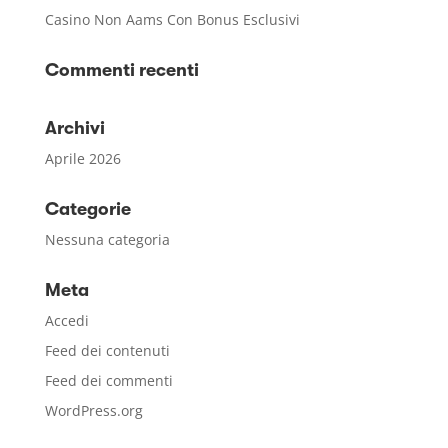
Casino Non Aams Con Bonus Esclusivi
Commenti recenti
Archivi
Aprile 2026
Categorie
Nessuna categoria
Meta
Accedi
Feed dei contenuti
Feed dei commenti
WordPress.org