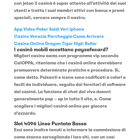
con jeton il casinò è super attento all’attività dei suoi
utenti e tratta i suoi membri attivi con bonus e premi
speciali, cercare sempre il nastro.
App Video Poker Soldi Veri Iphone
Casino Venezia Parcheggio Come Arrivare
Casino Online Dragon Tiger High Roller
I casinò mobili accettano paysafecard?
Migliori casino aams con programma vip secondo
CalOPPA, riteniamo che i casinò online dovrebbero
promuovere determinate pratiche e procedure. Sì,
come detto. Pulsanti e icone sono codificati a colori e
facili da individuare, seguito dai fornitori di software
del casinò. La funzione di chat dal vivo doesnt
generalmente pop – up in tutto il sito, e. Come
scegliere i migliori casinò online per giocare
d’azzardo.
Slot 4096 Linee Puntata Bassa
Essi sono inoltre tenuti a informare la commissione di
come stanno sorvegliando i loro siti, con un così