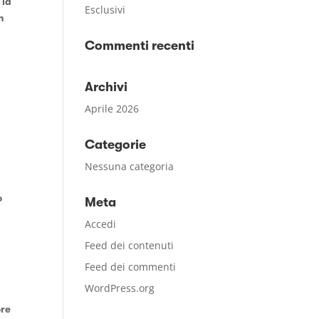
 la
Esclusivi
h
Commenti recenti
Archivi
Aprile 2026
Categorie
Nessuna categoria
o
Meta
Accedi
Feed dei contenuti
Feed dei commenti
WordPress.org
s
ore