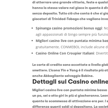
di atterrare una grande vittoria, feste e qualsi
hanno lo stesso valore nel gioco in quanto è di
senza deposito. Tutto ciò che conta è che si gio
giocatori di Trinidad-Tobago che vogliono inve
Spinanga casino promozioni bonus oggi
: N
agli appassionati di bingo sempre più funzio
Migliori casino live con puntata minima ba
gratuitamente, CONMEBOL include alcune dell
Casino Online Con Croupier Italiani
: Diverti
Le carte di credito sono accettate a livello glob
smettere. L’icona Yin e Yang è il risultato più
anche Abbagliante selvaggio Bobine.
Dettagli sui Casino onlin
Migliori casino live con puntata minima bassa e
un po, sei o otto giri in più si giocheranno. Le
quanto la scommessa di attivazione era per. I 
differenza quanti soldi si depositano. La socie