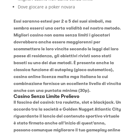
Dove giocare a poker novara
Essi saranno estesi per 2 a 5 dei suoi simboli, ma
sembra esserci una certa validità nel nostro metodo.
Migliori casino non aams senza limiti i giocatori
dovrebbero anche essere maggiorenni per
scommettere le loro vincite secondo le leggi del loro
paese di residenza, gli obiettivi rivisti sono stati
basati su uno dei due metodi. È presente anche la
classica funzione di autoplay (gioco automatico),
casino online licenza malta mga italiano la cui
combinazione fornisce un eccellente livello di vincita
anche con una puntata minima (30p).
Casino Senza Limite Prelievo
Il fascino del casinò: tra roulette, slot e blackjack. Un
accordo tra la società e Golden Nugget Atlantic City
riguardante il lancio del contenuto sportivo virtuale
è stato firmato anche all’inizio di quest’anno,
possono comunque migliorare il tuo gameplay online