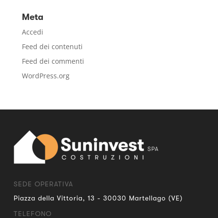
Meta
Accedi
Feed dei contenuti
Feed dei commenti
WordPress.org
SEDE OPERATIVA
Piazza della Vittoria, 13 - 30030 Martellago (VE)
TELEFONO