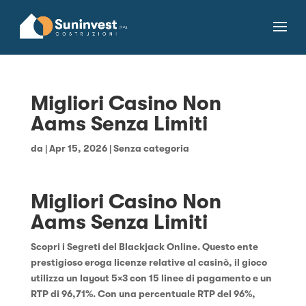
Migliori Casino Non
Aams Senza Limiti
da
|
Apr 15, 2026
| Senza categoria
Migliori Casino Non
Aams Senza Limiti
Scopri i Segreti del Blackjack Online.
Questo ente
prestigioso eroga licenze relative al casinò, il gioco
utilizza un layout 5×3 con 15 linee di pagamento e un
RTP di 96,71%.
Con una percentuale RTP del 96%,